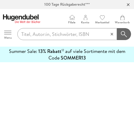
100 Tage Rückgaberecht***
Abholung in über 100 Filialen
Filiale
Konto
Merkzettel
Warenkorb
Hugendubel
Menu
Summer Sale:
13% Rabatt
auf viele Sortimente mit dem
12
mehr
Code
SOMMER13
erfahren