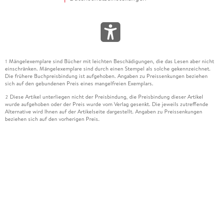
Mängelexemplare sind Bücher mit leichten Beschädigungen, die das Lesen aber nicht
1
einschränken. Mängelexemplare sind durch einen Stempel als solche gekennzeichnet.
Die frühere Buchpreisbindung ist aufgehoben. Angaben zu Preissenkungen beziehen
sich auf den gebundenen Preis eines mangelfreien Exemplars.
Diese Artikel unterliegen nicht der Preisbindung, die Preisbindung dieser Artikel
2
wurde aufgehoben oder der Preis wurde vom Verlag gesenkt. Die jeweils zutreffende
Alternative wird Ihnen auf der Artikelseite dargestellt. Angaben zu Preissenkungen
beziehen sich auf den vorherigen Preis.
Durch Öffnen der Leseprobe willigen Sie ein, dass Daten an den Anbieter der
3
Leseprobe übermittelt werden.
Der gebundene Preis dieses Artikels wird nach Ablauf des auf der Artikelseite
4
dargestellten Datums vom Verlag angehoben.
Der Preisvergleich bezieht sich auf die unverbindliche Preisempfehlung (UVP) des
5
Herstellers.
Der gebundene Preis dieses Artikels wurde vom Verlag gesenkt. Angaben zu
6
Preissenkungen beziehen sich auf den vorherigen Preis.
Die Preisbindung dieses Artikels wurde aufgehoben. Angaben zu Preissenkungen
7