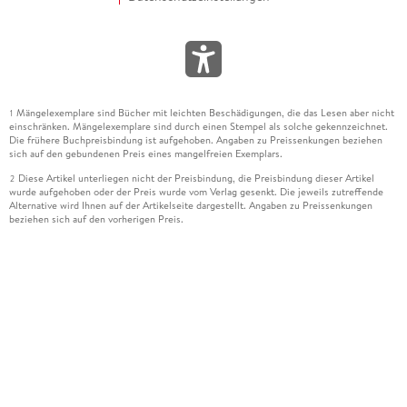
Mängelexemplare sind Bücher mit leichten Beschädigungen, die das Lesen aber nicht
1
einschränken. Mängelexemplare sind durch einen Stempel als solche gekennzeichnet.
Die frühere Buchpreisbindung ist aufgehoben. Angaben zu Preissenkungen beziehen
sich auf den gebundenen Preis eines mangelfreien Exemplars.
Diese Artikel unterliegen nicht der Preisbindung, die Preisbindung dieser Artikel
2
wurde aufgehoben oder der Preis wurde vom Verlag gesenkt. Die jeweils zutreffende
Alternative wird Ihnen auf der Artikelseite dargestellt. Angaben zu Preissenkungen
beziehen sich auf den vorherigen Preis.
Durch Öffnen der Leseprobe willigen Sie ein, dass Daten an den Anbieter der
3
Leseprobe übermittelt werden.
Der gebundene Preis dieses Artikels wird nach Ablauf des auf der Artikelseite
4
dargestellten Datums vom Verlag angehoben.
Der Preisvergleich bezieht sich auf die unverbindliche Preisempfehlung (UVP) des
5
Herstellers.
Der gebundene Preis dieses Artikels wurde vom Verlag gesenkt. Angaben zu
6
Preissenkungen beziehen sich auf den vorherigen Preis.
Die Preisbindung dieses Artikels wurde aufgehoben. Angaben zu Preissenkungen
7