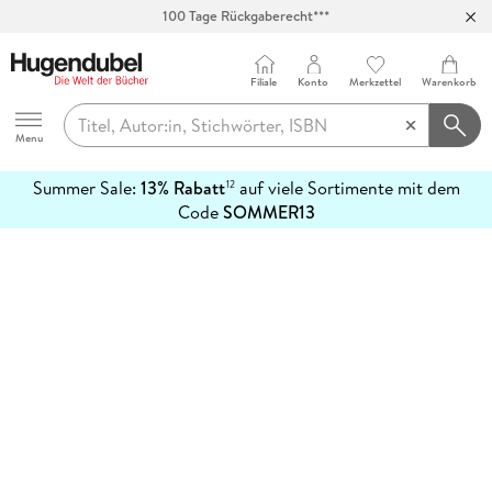
100 Tage Rückgaberecht***
Abholung in über 100 Filialen
Filiale
Konto
Merkzettel
Warenkorb
Hugendubel
Menu
Summer Sale:
13% Rabatt
auf viele Sortimente mit dem
12
mehr
Code
SOMMER13
erfahren