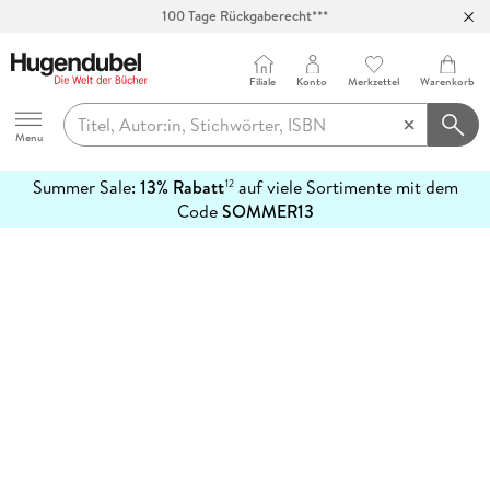
100 Tage Rückgaberecht***
Abholung in über 100 Filialen
Filiale
Konto
Merkzettel
Warenkorb
Hugendubel
Menu
Summer Sale:
13% Rabatt
auf viele Sortimente mit dem
12
mehr
Code
SOMMER13
erfahren