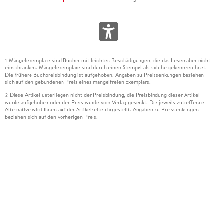
Mängelexemplare sind Bücher mit leichten Beschädigungen, die das Lesen aber nicht
1
einschränken. Mängelexemplare sind durch einen Stempel als solche gekennzeichnet.
Die frühere Buchpreisbindung ist aufgehoben. Angaben zu Preissenkungen beziehen
sich auf den gebundenen Preis eines mangelfreien Exemplars.
Diese Artikel unterliegen nicht der Preisbindung, die Preisbindung dieser Artikel
2
wurde aufgehoben oder der Preis wurde vom Verlag gesenkt. Die jeweils zutreffende
Alternative wird Ihnen auf der Artikelseite dargestellt. Angaben zu Preissenkungen
beziehen sich auf den vorherigen Preis.
Durch Öffnen der Leseprobe willigen Sie ein, dass Daten an den Anbieter der
3
Leseprobe übermittelt werden.
Der gebundene Preis dieses Artikels wird nach Ablauf des auf der Artikelseite
4
dargestellten Datums vom Verlag angehoben.
Der Preisvergleich bezieht sich auf die unverbindliche Preisempfehlung (UVP) des
5
Herstellers.
Der gebundene Preis dieses Artikels wurde vom Verlag gesenkt. Angaben zu
6
Preissenkungen beziehen sich auf den vorherigen Preis.
Die Preisbindung dieses Artikels wurde aufgehoben. Angaben zu Preissenkungen
7