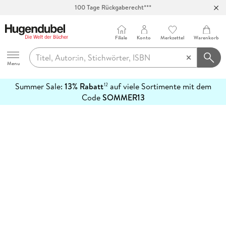
100 Tage Rückgaberecht***
Abholung in über 100 Filialen
Filiale
Konto
Merkzettel
Warenkorb
Hugendubel
Menu
Summer Sale:
13% Rabatt
auf viele Sortimente mit dem
12
mehr
Code
SOMMER13
erfahren