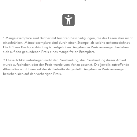
Mängelexemplare sind Bücher mit leichten Beschädigungen, die das Lesen aber nicht
1
einschränken. Mängelexemplare sind durch einen Stempel als solche gekennzeichnet.
Die frühere Buchpreisbindung ist aufgehoben. Angaben zu Preissenkungen beziehen
sich auf den gebundenen Preis eines mangelfreien Exemplars.
Diese Artikel unterliegen nicht der Preisbindung, die Preisbindung dieser Artikel
2
wurde aufgehoben oder der Preis wurde vom Verlag gesenkt. Die jeweils zutreffende
Alternative wird Ihnen auf der Artikelseite dargestellt. Angaben zu Preissenkungen
beziehen sich auf den vorherigen Preis.
Durch Öffnen der Leseprobe willigen Sie ein, dass Daten an den Anbieter der
3
Leseprobe übermittelt werden.
Der gebundene Preis dieses Artikels wird nach Ablauf des auf der Artikelseite
4
dargestellten Datums vom Verlag angehoben.
Der Preisvergleich bezieht sich auf die unverbindliche Preisempfehlung (UVP) des
5
Herstellers.
Der gebundene Preis dieses Artikels wurde vom Verlag gesenkt. Angaben zu
6
Preissenkungen beziehen sich auf den vorherigen Preis.
Die Preisbindung dieses Artikels wurde aufgehoben. Angaben zu Preissenkungen
7