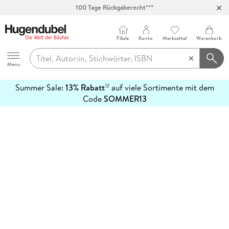
100 Tage Rückgaberecht***
Abholung in über 100 Filialen
Filiale
Konto
Merkzettel
Warenkorb
Hugendubel
Menu
Summer Sale:
13% Rabatt
auf viele Sortimente mit dem
12
mehr
Code
SOMMER13
erfahren