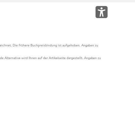
eichnet. Die frühere Buchpreisbindung ist aufgehoben. Angaben zu
e Alternative wird Ihnen auf der Artikelseite dargestellt. Angaben zu
ur Abholung mit Zahlung in der Filiale möglich. Der Gutschein ist nicht
t und das Hugendubel Hörbuch Abo. Der Gutschein ist nicht mit anderen