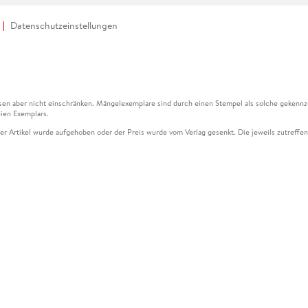
Datenschutzeinstellungen
en aber nicht einschränken. Mängelexemplare sind durch einen Stempel als solche gekennz
ien Exemplars.
ser Artikel wurde aufgehoben oder der Preis wurde vom Verlag gesenkt. Die jeweils zutreffend
ter der Leseprobe übermittelt werden.
kelseite dargestellten Datums vom Verlag angehoben.
g (UVP) des Herstellers.
n zu Preissenkungen beziehen sich auf den vorherigen Preis.
senkungen beziehen sich auf den letzten gebundenen Preis.
kelseite dargestellten Datums vom Verlag angehoben.
n den Gutschein ausschließlich online einlösen unter www.hugendubel.de. Keine Bestellung z
und eBooks) sowie für preisgebundene Kalender, tolino shine (4016621130466), tolino selec
cht möglich. Ein Weiterverkauf und der Handel des Gutscheincodes sind nicht gestattet.