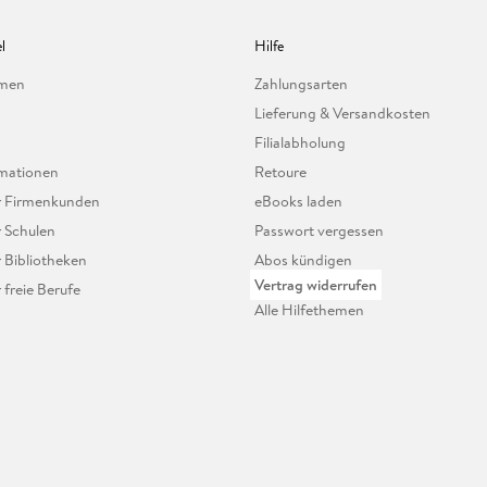
l
Hilfe
hmen
Zahlungsarten
Lieferung & Versandkosten
Filialabholung
mationen
Retoure
ür Firmenkunden
eBooks laden
r Schulen
Passwort vergessen
r Bibliotheken
Abos kündigen
Vertrag widerrufen
r freie Berufe
Alle Hilfethemen