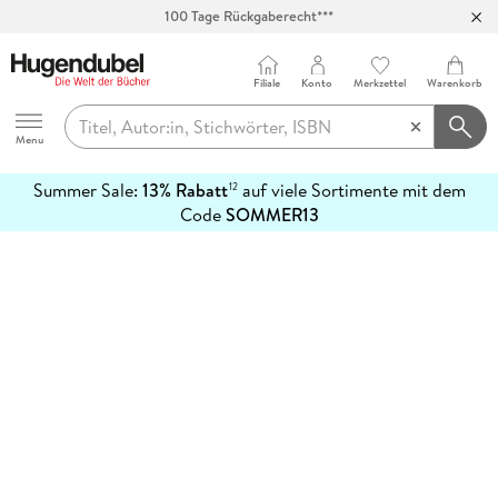
100 Tage Rückgaberecht***
Abholung in über 100 Filialen
Filiale
Konto
Merkzettel
Warenkorb
Hugendubel
Menu
Summer Sale:
13% Rabatt
auf viele Sortimente mit dem
12
mehr
Code
SOMMER13
erfahren