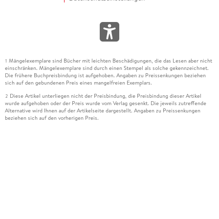
Mängelexemplare sind Bücher mit leichten Beschädigungen, die das Lesen aber nicht
1
einschränken. Mängelexemplare sind durch einen Stempel als solche gekennzeichnet.
Die frühere Buchpreisbindung ist aufgehoben. Angaben zu Preissenkungen beziehen
sich auf den gebundenen Preis eines mangelfreien Exemplars.
Diese Artikel unterliegen nicht der Preisbindung, die Preisbindung dieser Artikel
2
wurde aufgehoben oder der Preis wurde vom Verlag gesenkt. Die jeweils zutreffende
Alternative wird Ihnen auf der Artikelseite dargestellt. Angaben zu Preissenkungen
beziehen sich auf den vorherigen Preis.
Durch Öffnen der Leseprobe willigen Sie ein, dass Daten an den Anbieter der
3
Leseprobe übermittelt werden.
Der gebundene Preis dieses Artikels wird nach Ablauf des auf der Artikelseite
4
dargestellten Datums vom Verlag angehoben.
Der Preisvergleich bezieht sich auf die unverbindliche Preisempfehlung (UVP) des
5
Herstellers.
Der gebundene Preis dieses Artikels wurde vom Verlag gesenkt. Angaben zu
6
Preissenkungen beziehen sich auf den vorherigen Preis.
Die Preisbindung dieses Artikels wurde aufgehoben. Angaben zu Preissenkungen
7