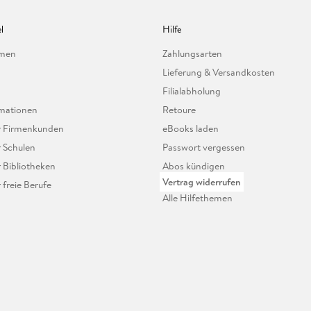
l
Hilfe
hmen
Zahlungsarten
Lieferung & Versandkosten
Filialabholung
mationen
Retoure
ür Firmenkunden
eBooks laden
r Schulen
Passwort vergessen
r Bibliotheken
Abos kündigen
Vertrag widerrufen
r freie Berufe
Alle Hilfethemen