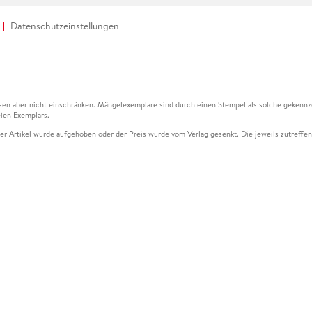
Datenschutzeinstellungen
en aber nicht einschränken. Mängelexemplare sind durch einen Stempel als solche gekennz
ien Exemplars.
ser Artikel wurde aufgehoben oder der Preis wurde vom Verlag gesenkt. Die jeweils zutreffend
ter der Leseprobe übermittelt werden.
kelseite dargestellten Datums vom Verlag angehoben.
g (UVP) des Herstellers.
n zu Preissenkungen beziehen sich auf den vorherigen Preis.
senkungen beziehen sich auf den letzten gebundenen Preis.
kelseite dargestellten Datums vom Verlag angehoben.
n den Gutschein ausschließlich online einlösen unter www.hugendubel.de. Keine Bestellung z
und eBooks) sowie für preisgebundene Kalender, tolino shine (4016621130466), tolino selec
cht möglich. Ein Weiterverkauf und der Handel des Gutscheincodes sind nicht gestattet.