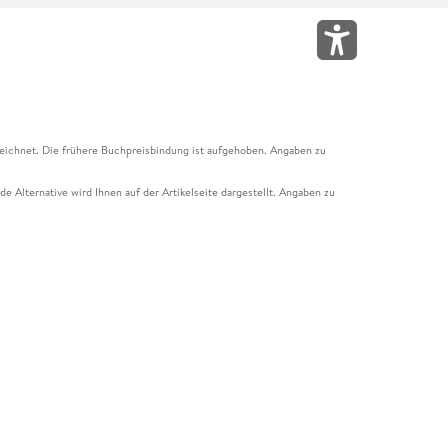
eichnet. Die frühere Buchpreisbindung ist aufgehoben. Angaben zu
e Alternative wird Ihnen auf der Artikelseite dargestellt. Angaben zu
ur Abholung mit Zahlung in der Filiale möglich. Der Gutschein ist nicht
t und das Hugendubel Hörbuch Abo. Der Gutschein ist nicht mit anderen