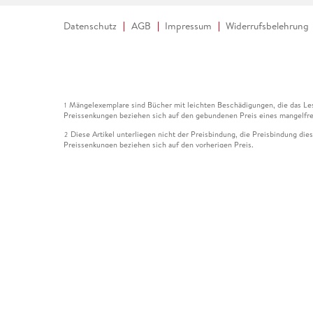
Datenschutz
AGB
Impressum
Widerrufsbelehrung
Mängelexemplare sind Bücher mit leichten Beschädigungen, die das Les
1
Preissenkungen beziehen sich auf den gebundenen Preis eines mangelfre
Diese Artikel unterliegen nicht der Preisbindung, die Preisbindung die
2
Preissenkungen beziehen sich auf den vorherigen Preis.
Durch Öffnen der Leseprobe willigen Sie ein, dass Daten an den Anbie
3
Der gebundene Preis dieses Artikels wird nach Ablauf des auf der Arti
4
Der Preisvergleich bezieht sich auf die unverbindliche Preisempfehlun
5
Der gebundene Preis dieses Artikels wurde vom Verlag gesenkt. Angabe
6
Die Preisbindung dieses Artikels wurde aufgehoben. Angaben zu Preis
7
Der gebundene Preis dieses Artikels wird nach Ablauf des auf der Arti
8
Ihr Gutschein SOMMER13 gilt bis einschließlich 10.08.2026. Sie könne
12
gültig für gesetzlich preisgebundene Artikel (deutschsprachige Bücher 
Gutscheinen und Geschenkkarten kombinierbar. Eine Barauszahlung ist ni