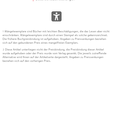
Mängelexemplare sind Bücher mit leichten Beschädigungen, die das Lesen aber nicht
1
einschränken. Mängelexemplare sind durch einen Stempel als solche gekennzeichnet.
Die frühere Buchpreisbindung ist aufgehoben. Angaben zu Preissenkungen beziehen
sich auf den gebundenen Preis eines mangelfreien Exemplars.
Diese Artikel unterliegen nicht der Preisbindung, die Preisbindung dieser Artikel
2
wurde aufgehoben oder der Preis wurde vom Verlag gesenkt. Die jeweils zutreffende
Alternative wird Ihnen auf der Artikelseite dargestellt. Angaben zu Preissenkungen
beziehen sich auf den vorherigen Preis.
Durch Öffnen der Leseprobe willigen Sie ein, dass Daten an den Anbieter der
3
Leseprobe übermittelt werden.
Der gebundene Preis dieses Artikels wird nach Ablauf des auf der Artikelseite
4
dargestellten Datums vom Verlag angehoben.
Der Preisvergleich bezieht sich auf die unverbindliche Preisempfehlung (UVP) des
5
Herstellers.
Der gebundene Preis dieses Artikels wurde vom Verlag gesenkt. Angaben zu
6
Preissenkungen beziehen sich auf den vorherigen Preis.
Die Preisbindung dieses Artikels wurde aufgehoben. Angaben zu Preissenkungen
7