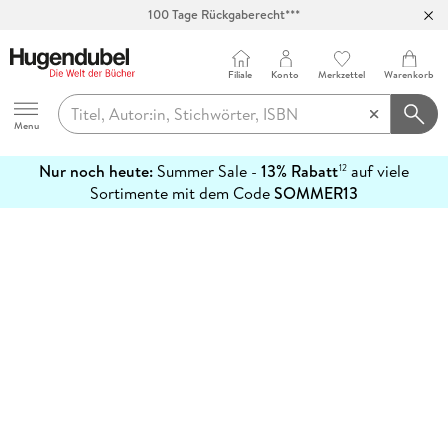
100 Tage Rückgaberecht***
Abholung in über 100 Filialen
Filiale
Konto
Merkzettel
Warenkorb
Hugendubel
Menu
Nur noch heute:
Summer Sale -
13% Rabatt
auf viele
12
mehr
Sortimente mit dem Code
SOMMER13
erfahren