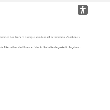
eichnet. Die frühere Buchpreisbindung ist aufgehoben. Angaben zu
e Alternative wird Ihnen auf der Artikelseite dargestellt. Angaben zu
ur Abholung mit Zahlung in der Filiale möglich. Der Gutschein ist nicht
t und das Hugendubel Hörbuch Abo. Der Gutschein ist nicht mit anderen