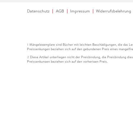
Datenschutz
AGB
Impressum
Widerrufsbelehrung
Mängelexemplare sind Bücher mit leichten Beschädigungen, die das Les
1
Preissenkungen beziehen sich auf den gebundenen Preis eines mangelfre
Diese Artikel unterliegen nicht der Preisbindung, die Preisbindung die
2
Preissenkungen beziehen sich auf den vorherigen Preis.
Durch Öffnen der Leseprobe willigen Sie ein, dass Daten an den Anbie
3
Der gebundene Preis dieses Artikels wird nach Ablauf des auf der Arti
4
Der Preisvergleich bezieht sich auf die unverbindliche Preisempfehlun
5
Der gebundene Preis dieses Artikels wurde vom Verlag gesenkt. Angabe
6
Die Preisbindung dieses Artikels wurde aufgehoben. Angaben zu Preis
7
Der gebundene Preis dieses Artikels wird nach Ablauf des auf der Arti
8
Ihr Gutschein SOMMER13 gilt bis einschließlich 10.08.2026. Sie könne
12
gültig für gesetzlich preisgebundene Artikel (deutschsprachige Bücher 
Gutscheinen und Geschenkkarten kombinierbar. Eine Barauszahlung ist ni