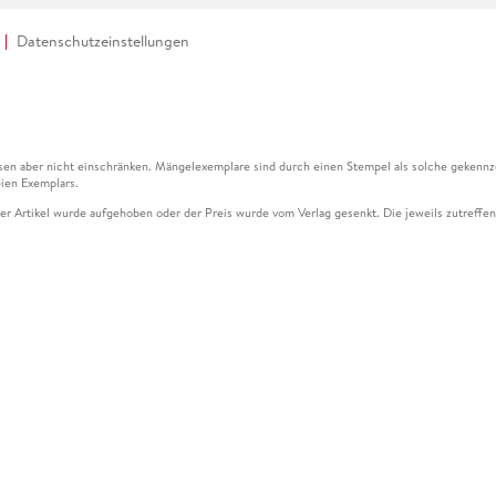
Datenschutzeinstellungen
en aber nicht einschränken. Mängelexemplare sind durch einen Stempel als solche gekennz
ien Exemplars.
ser Artikel wurde aufgehoben oder der Preis wurde vom Verlag gesenkt. Die jeweils zutreffend
ter der Leseprobe übermittelt werden.
kelseite dargestellten Datums vom Verlag angehoben.
g (UVP) des Herstellers.
n zu Preissenkungen beziehen sich auf den vorherigen Preis.
senkungen beziehen sich auf den letzten gebundenen Preis.
kelseite dargestellten Datums vom Verlag angehoben.
n den Gutschein ausschließlich online einlösen unter www.hugendubel.de. Keine Bestellung z
und eBooks) sowie für preisgebundene Kalender, tolino shine (4016621130466), tolino selec
cht möglich. Ein Weiterverkauf und der Handel des Gutscheincodes sind nicht gestattet.