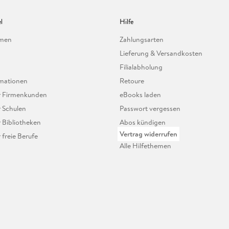
l
Hilfe
hmen
Zahlungsarten
Lieferung & Versandkosten
Filialabholung
mationen
Retoure
ür Firmenkunden
eBooks laden
r Schulen
Passwort vergessen
r Bibliotheken
Abos kündigen
Vertrag widerrufen
r freie Berufe
Alle Hilfethemen