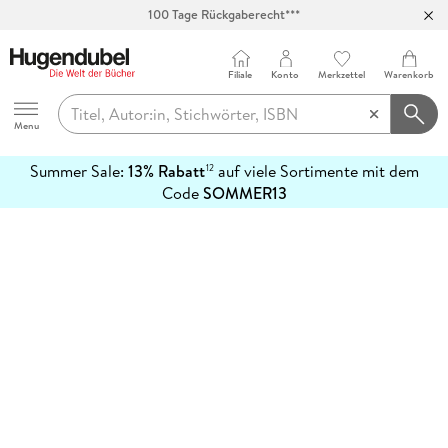
100 Tage Rückgaberecht***
Abholung in über 100 Filialen
Filiale
Konto
Merkzettel
Warenkorb
Hugendubel
Menu
Summer Sale:
13% Rabatt
auf viele Sortimente mit dem
12
mehr
Code
SOMMER13
erfahren