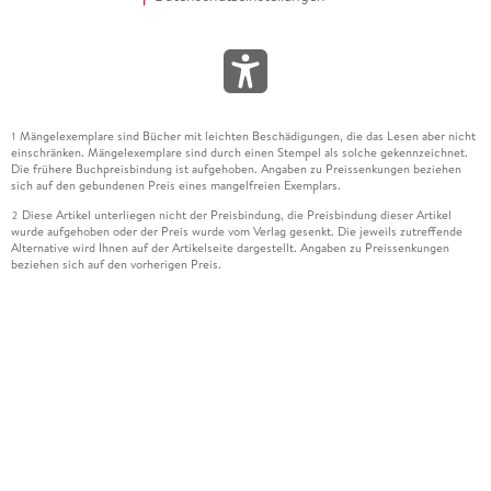
Mängelexemplare sind Bücher mit leichten Beschädigungen, die das Lesen aber nicht
1
einschränken. Mängelexemplare sind durch einen Stempel als solche gekennzeichnet.
Die frühere Buchpreisbindung ist aufgehoben. Angaben zu Preissenkungen beziehen
sich auf den gebundenen Preis eines mangelfreien Exemplars.
Diese Artikel unterliegen nicht der Preisbindung, die Preisbindung dieser Artikel
2
wurde aufgehoben oder der Preis wurde vom Verlag gesenkt. Die jeweils zutreffende
Alternative wird Ihnen auf der Artikelseite dargestellt. Angaben zu Preissenkungen
beziehen sich auf den vorherigen Preis.
Durch Öffnen der Leseprobe willigen Sie ein, dass Daten an den Anbieter der
3
Leseprobe übermittelt werden.
Der gebundene Preis dieses Artikels wird nach Ablauf des auf der Artikelseite
4
dargestellten Datums vom Verlag angehoben.
Der Preisvergleich bezieht sich auf die unverbindliche Preisempfehlung (UVP) des
5
Herstellers.
Der gebundene Preis dieses Artikels wurde vom Verlag gesenkt. Angaben zu
6
Preissenkungen beziehen sich auf den vorherigen Preis.
Die Preisbindung dieses Artikels wurde aufgehoben. Angaben zu Preissenkungen
7