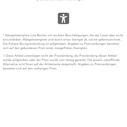
Mängelexemplare sind Bücher mit leichten Beschädigungen, die das Lesen aber nicht
1
einschränken. Mängelexemplare sind durch einen Stempel als solche gekennzeichnet.
Die frühere Buchpreisbindung ist aufgehoben. Angaben zu Preissenkungen beziehen
sich auf den gebundenen Preis eines mangelfreien Exemplars.
Diese Artikel unterliegen nicht der Preisbindung, die Preisbindung dieser Artikel
2
wurde aufgehoben oder der Preis wurde vom Verlag gesenkt. Die jeweils zutreffende
Alternative wird Ihnen auf der Artikelseite dargestellt. Angaben zu Preissenkungen
beziehen sich auf den vorherigen Preis.
Durch Öffnen der Leseprobe willigen Sie ein, dass Daten an den Anbieter der
3
Leseprobe übermittelt werden.
Der gebundene Preis dieses Artikels wird nach Ablauf des auf der Artikelseite
4
dargestellten Datums vom Verlag angehoben.
Der Preisvergleich bezieht sich auf die unverbindliche Preisempfehlung (UVP) des
5
Herstellers.
Der gebundene Preis dieses Artikels wurde vom Verlag gesenkt. Angaben zu
6
Preissenkungen beziehen sich auf den vorherigen Preis.
Die Preisbindung dieses Artikels wurde aufgehoben. Angaben zu Preissenkungen
7