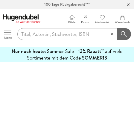
100 Tage Rückgaberecht***
Abholung in über 100 Filialen
Filiale
Konto
Merkzettel
Warenkorb
Hugendubel
Menu
Nur noch heute:
Summer Sale -
13% Rabatt
auf viele
12
mehr
Sortimente mit dem Code
SOMMER13
erfahren