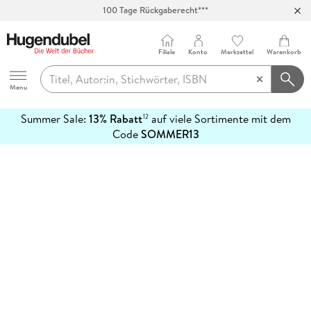
100 Tage Rückgaberecht***
Abholung in über 100 Filialen
Filiale
Konto
Merkzettel
Warenkorb
Hugendubel
Menu
Summer Sale:
13% Rabatt
auf viele Sortimente mit dem
12
mehr
Code
SOMMER13
erfahren