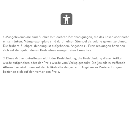
Mängelexemplare sind Bücher mit leichten Beschädigungen, die das Lesen aber nicht
1
einschränken. Mängelexemplare sind durch einen Stempel als solche gekennzeichnet.
Die frühere Buchpreisbindung ist aufgehoben. Angaben zu Preissenkungen beziehen
sich auf den gebundenen Preis eines mangelfreien Exemplars.
Diese Artikel unterliegen nicht der Preisbindung, die Preisbindung dieser Artikel
2
wurde aufgehoben oder der Preis wurde vom Verlag gesenkt. Die jeweils zutreffende
Alternative wird Ihnen auf der Artikelseite dargestellt. Angaben zu Preissenkungen
beziehen sich auf den vorherigen Preis.
Durch Öffnen der Leseprobe willigen Sie ein, dass Daten an den Anbieter der
3
Leseprobe übermittelt werden.
Der gebundene Preis dieses Artikels wird nach Ablauf des auf der Artikelseite
4
dargestellten Datums vom Verlag angehoben.
Der Preisvergleich bezieht sich auf die unverbindliche Preisempfehlung (UVP) des
5
Herstellers.
Der gebundene Preis dieses Artikels wurde vom Verlag gesenkt. Angaben zu
6
Preissenkungen beziehen sich auf den vorherigen Preis.
Die Preisbindung dieses Artikels wurde aufgehoben. Angaben zu Preissenkungen
7