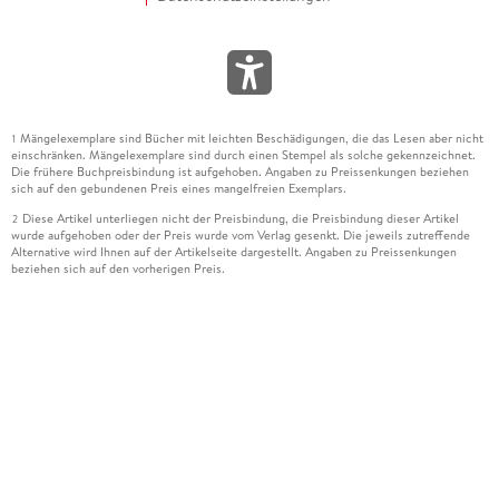
Mängelexemplare sind Bücher mit leichten Beschädigungen, die das Lesen aber nicht
1
einschränken. Mängelexemplare sind durch einen Stempel als solche gekennzeichnet.
Die frühere Buchpreisbindung ist aufgehoben. Angaben zu Preissenkungen beziehen
sich auf den gebundenen Preis eines mangelfreien Exemplars.
Diese Artikel unterliegen nicht der Preisbindung, die Preisbindung dieser Artikel
2
wurde aufgehoben oder der Preis wurde vom Verlag gesenkt. Die jeweils zutreffende
Alternative wird Ihnen auf der Artikelseite dargestellt. Angaben zu Preissenkungen
beziehen sich auf den vorherigen Preis.
Durch Öffnen der Leseprobe willigen Sie ein, dass Daten an den Anbieter der
3
Leseprobe übermittelt werden.
Der gebundene Preis dieses Artikels wird nach Ablauf des auf der Artikelseite
4
dargestellten Datums vom Verlag angehoben.
Der Preisvergleich bezieht sich auf die unverbindliche Preisempfehlung (UVP) des
5
Herstellers.
Der gebundene Preis dieses Artikels wurde vom Verlag gesenkt. Angaben zu
6
Preissenkungen beziehen sich auf den vorherigen Preis.
Die Preisbindung dieses Artikels wurde aufgehoben. Angaben zu Preissenkungen
7