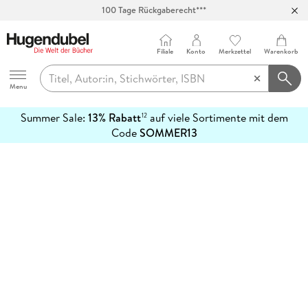
100 Tage Rückgaberecht***
Abholung in über 100 Filialen
Filiale
Konto
Merkzettel
Warenkorb
Hugendubel
Menu
Summer Sale:
13% Rabatt
auf viele Sortimente mit dem
12
mehr
Code
SOMMER13
erfahren