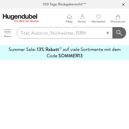
100 Tage Rückgaberecht***
Abholung in über 100 Filialen
Filiale
Konto
Merkzettel
Warenkorb
Hugendubel
Menu
Summer Sale:
13% Rabatt
auf viele Sortimente mit dem
12
mehr
Code
SOMMER13
erfahren