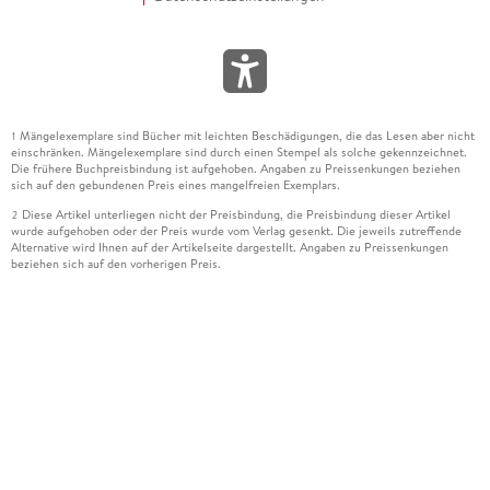
Mängelexemplare sind Bücher mit leichten Beschädigungen, die das Lesen aber nicht
1
einschränken. Mängelexemplare sind durch einen Stempel als solche gekennzeichnet.
Die frühere Buchpreisbindung ist aufgehoben. Angaben zu Preissenkungen beziehen
sich auf den gebundenen Preis eines mangelfreien Exemplars.
Diese Artikel unterliegen nicht der Preisbindung, die Preisbindung dieser Artikel
2
wurde aufgehoben oder der Preis wurde vom Verlag gesenkt. Die jeweils zutreffende
Alternative wird Ihnen auf der Artikelseite dargestellt. Angaben zu Preissenkungen
beziehen sich auf den vorherigen Preis.
Durch Öffnen der Leseprobe willigen Sie ein, dass Daten an den Anbieter der
3
Leseprobe übermittelt werden.
Der gebundene Preis dieses Artikels wird nach Ablauf des auf der Artikelseite
4
dargestellten Datums vom Verlag angehoben.
Der Preisvergleich bezieht sich auf die unverbindliche Preisempfehlung (UVP) des
5
Herstellers.
Der gebundene Preis dieses Artikels wurde vom Verlag gesenkt. Angaben zu
6
Preissenkungen beziehen sich auf den vorherigen Preis.
Die Preisbindung dieses Artikels wurde aufgehoben. Angaben zu Preissenkungen
7