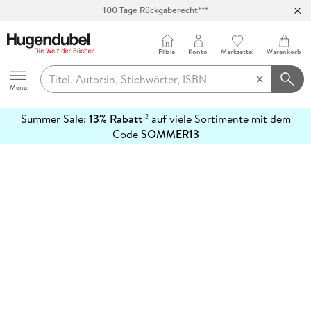
100 Tage Rückgaberecht***
Abholung in über 100 Filialen
Filiale
Konto
Merkzettel
Warenkorb
Hugendubel
Menu
Summer Sale:
13% Rabatt
auf viele Sortimente mit dem
12
mehr
Code
SOMMER13
erfahren