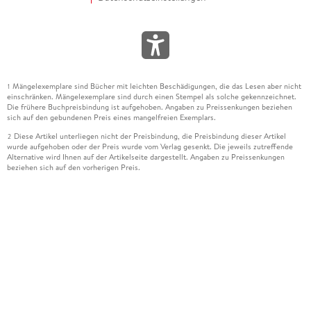
Mängelexemplare sind Bücher mit leichten Beschädigungen, die das Lesen aber nicht
1
einschränken. Mängelexemplare sind durch einen Stempel als solche gekennzeichnet.
Die frühere Buchpreisbindung ist aufgehoben. Angaben zu Preissenkungen beziehen
sich auf den gebundenen Preis eines mangelfreien Exemplars.
Diese Artikel unterliegen nicht der Preisbindung, die Preisbindung dieser Artikel
2
wurde aufgehoben oder der Preis wurde vom Verlag gesenkt. Die jeweils zutreffende
Alternative wird Ihnen auf der Artikelseite dargestellt. Angaben zu Preissenkungen
beziehen sich auf den vorherigen Preis.
Durch Öffnen der Leseprobe willigen Sie ein, dass Daten an den Anbieter der
3
Leseprobe übermittelt werden.
Der gebundene Preis dieses Artikels wird nach Ablauf des auf der Artikelseite
4
dargestellten Datums vom Verlag angehoben.
Der Preisvergleich bezieht sich auf die unverbindliche Preisempfehlung (UVP) des
5
Herstellers.
Der gebundene Preis dieses Artikels wurde vom Verlag gesenkt. Angaben zu
6
Preissenkungen beziehen sich auf den vorherigen Preis.
Die Preisbindung dieses Artikels wurde aufgehoben. Angaben zu Preissenkungen
7