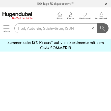
100 Tage Rückgaberecht***
Abholung in über 100 Filialen
Filiale
Konto
Merkzettel
Warenkorb
Hugendubel
Menu
Summer Sale:
13% Rabatt
auf viele Sortimente mit dem
12
mehr
Code
SOMMER13
erfahren