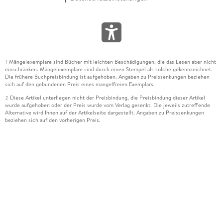
Mängelexemplare sind Bücher mit leichten Beschädigungen, die das Lesen aber nicht
1
einschränken. Mängelexemplare sind durch einen Stempel als solche gekennzeichnet.
Die frühere Buchpreisbindung ist aufgehoben. Angaben zu Preissenkungen beziehen
sich auf den gebundenen Preis eines mangelfreien Exemplars.
Diese Artikel unterliegen nicht der Preisbindung, die Preisbindung dieser Artikel
2
wurde aufgehoben oder der Preis wurde vom Verlag gesenkt. Die jeweils zutreffende
Alternative wird Ihnen auf der Artikelseite dargestellt. Angaben zu Preissenkungen
beziehen sich auf den vorherigen Preis.
Durch Öffnen der Leseprobe willigen Sie ein, dass Daten an den Anbieter der
3
Leseprobe übermittelt werden.
Der gebundene Preis dieses Artikels wird nach Ablauf des auf der Artikelseite
4
dargestellten Datums vom Verlag angehoben.
Der Preisvergleich bezieht sich auf die unverbindliche Preisempfehlung (UVP) des
5
Herstellers.
Der gebundene Preis dieses Artikels wurde vom Verlag gesenkt. Angaben zu
6
Preissenkungen beziehen sich auf den vorherigen Preis.
Die Preisbindung dieses Artikels wurde aufgehoben. Angaben zu Preissenkungen
7