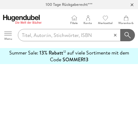
100 Tage Rückgaberecht***
Abholung in über 100 Filialen
Filiale
Konto
Merkzettel
Warenkorb
Hugendubel
Menu
Summer Sale:
13% Rabatt
auf viele Sortimente mit dem
12
mehr
Code
SOMMER13
erfahren