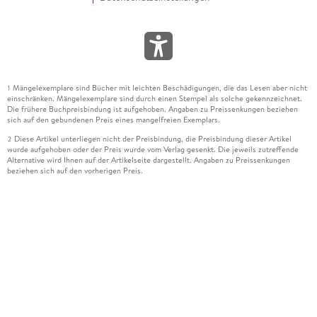
Mängelexemplare sind Bücher mit leichten Beschädigungen, die das Lesen aber nicht
1
einschränken. Mängelexemplare sind durch einen Stempel als solche gekennzeichnet.
Die frühere Buchpreisbindung ist aufgehoben. Angaben zu Preissenkungen beziehen
sich auf den gebundenen Preis eines mangelfreien Exemplars.
Diese Artikel unterliegen nicht der Preisbindung, die Preisbindung dieser Artikel
2
wurde aufgehoben oder der Preis wurde vom Verlag gesenkt. Die jeweils zutreffende
Alternative wird Ihnen auf der Artikelseite dargestellt. Angaben zu Preissenkungen
beziehen sich auf den vorherigen Preis.
Durch Öffnen der Leseprobe willigen Sie ein, dass Daten an den Anbieter der
3
Leseprobe übermittelt werden.
Der gebundene Preis dieses Artikels wird nach Ablauf des auf der Artikelseite
4
dargestellten Datums vom Verlag angehoben.
Der Preisvergleich bezieht sich auf die unverbindliche Preisempfehlung (UVP) des
5
Herstellers.
Der gebundene Preis dieses Artikels wurde vom Verlag gesenkt. Angaben zu
6
Preissenkungen beziehen sich auf den vorherigen Preis.
Die Preisbindung dieses Artikels wurde aufgehoben. Angaben zu Preissenkungen
7