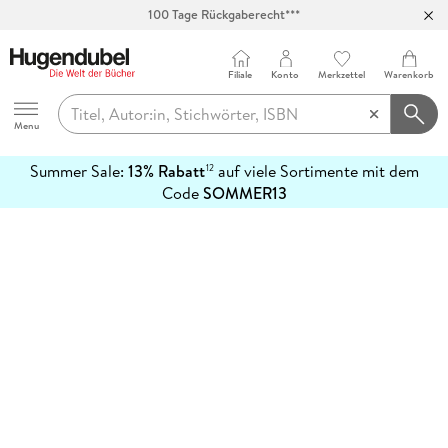
100 Tage Rückgaberecht***
Abholung in über 100 Filialen
Filiale
Konto
Merkzettel
Warenkorb
Hugendubel
Menu
Summer Sale:
13% Rabatt
auf viele Sortimente mit dem
12
mehr
Code
SOMMER13
erfahren