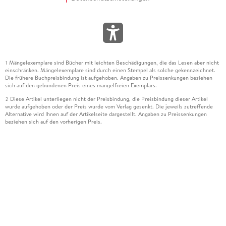
Mängelexemplare sind Bücher mit leichten Beschädigungen, die das Lesen aber nicht
1
einschränken. Mängelexemplare sind durch einen Stempel als solche gekennzeichnet.
Die frühere Buchpreisbindung ist aufgehoben. Angaben zu Preissenkungen beziehen
sich auf den gebundenen Preis eines mangelfreien Exemplars.
Diese Artikel unterliegen nicht der Preisbindung, die Preisbindung dieser Artikel
2
wurde aufgehoben oder der Preis wurde vom Verlag gesenkt. Die jeweils zutreffende
Alternative wird Ihnen auf der Artikelseite dargestellt. Angaben zu Preissenkungen
beziehen sich auf den vorherigen Preis.
Durch Öffnen der Leseprobe willigen Sie ein, dass Daten an den Anbieter der
3
Leseprobe übermittelt werden.
Der gebundene Preis dieses Artikels wird nach Ablauf des auf der Artikelseite
4
dargestellten Datums vom Verlag angehoben.
Der Preisvergleich bezieht sich auf die unverbindliche Preisempfehlung (UVP) des
5
Herstellers.
Der gebundene Preis dieses Artikels wurde vom Verlag gesenkt. Angaben zu
6
Preissenkungen beziehen sich auf den vorherigen Preis.
Die Preisbindung dieses Artikels wurde aufgehoben. Angaben zu Preissenkungen
7