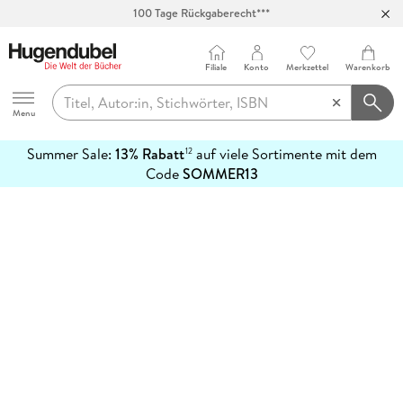
100 Tage Rückgaberecht***
Abholung in über 100 Filialen
Filiale
Konto
Merkzettel
Warenkorb
Hugendubel
Menu
Summer Sale:
13% Rabatt
auf viele Sortimente mit dem
12
mehr
Code
SOMMER13
erfahren