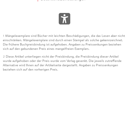
Mängelexemplare sind Bücher mit leichten Beschädigungen, die das Lesen aber nicht
1
einschränken. Mängelexemplare sind durch einen Stempel als solche gekennzeichnet.
Die frühere Buchpreisbindung ist aufgehoben. Angaben zu Preissenkungen beziehen
sich auf den gebundenen Preis eines mangelfreien Exemplars.
Diese Artikel unterliegen nicht der Preisbindung, die Preisbindung dieser Artikel
2
wurde aufgehoben oder der Preis wurde vom Verlag gesenkt. Die jeweils zutreffende
Alternative wird Ihnen auf der Artikelseite dargestellt. Angaben zu Preissenkungen
beziehen sich auf den vorherigen Preis.
Durch Öffnen der Leseprobe willigen Sie ein, dass Daten an den Anbieter der
3
Leseprobe übermittelt werden.
Der gebundene Preis dieses Artikels wird nach Ablauf des auf der Artikelseite
4
dargestellten Datums vom Verlag angehoben.
Der Preisvergleich bezieht sich auf die unverbindliche Preisempfehlung (UVP) des
5
Herstellers.
Der gebundene Preis dieses Artikels wurde vom Verlag gesenkt. Angaben zu
6
Preissenkungen beziehen sich auf den vorherigen Preis.
Die Preisbindung dieses Artikels wurde aufgehoben. Angaben zu Preissenkungen
7