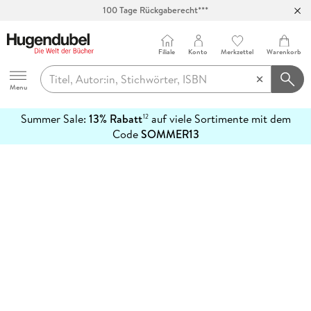
100 Tage Rückgaberecht***
Abholung in über 100 Filialen
Filiale
Konto
Merkzettel
Warenkorb
Hugendubel
Menu
Summer Sale:
13% Rabatt
auf viele Sortimente mit dem
12
mehr
Code
SOMMER13
erfahren