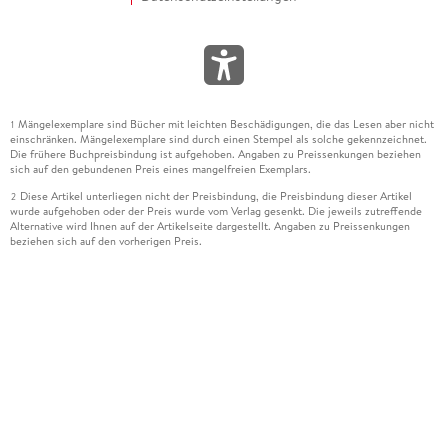
Mängelexemplare sind Bücher mit leichten Beschädigungen, die das Lesen aber nicht
1
einschränken. Mängelexemplare sind durch einen Stempel als solche gekennzeichnet.
Die frühere Buchpreisbindung ist aufgehoben. Angaben zu Preissenkungen beziehen
sich auf den gebundenen Preis eines mangelfreien Exemplars.
Diese Artikel unterliegen nicht der Preisbindung, die Preisbindung dieser Artikel
2
wurde aufgehoben oder der Preis wurde vom Verlag gesenkt. Die jeweils zutreffende
Alternative wird Ihnen auf der Artikelseite dargestellt. Angaben zu Preissenkungen
beziehen sich auf den vorherigen Preis.
Durch Öffnen der Leseprobe willigen Sie ein, dass Daten an den Anbieter der
3
Leseprobe übermittelt werden.
Der gebundene Preis dieses Artikels wird nach Ablauf des auf der Artikelseite
4
dargestellten Datums vom Verlag angehoben.
Der Preisvergleich bezieht sich auf die unverbindliche Preisempfehlung (UVP) des
5
Herstellers.
Der gebundene Preis dieses Artikels wurde vom Verlag gesenkt. Angaben zu
6
Preissenkungen beziehen sich auf den vorherigen Preis.
Die Preisbindung dieses Artikels wurde aufgehoben. Angaben zu Preissenkungen
7