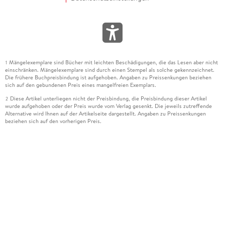
Mängelexemplare sind Bücher mit leichten Beschädigungen, die das Lesen aber nicht
1
einschränken. Mängelexemplare sind durch einen Stempel als solche gekennzeichnet.
Die frühere Buchpreisbindung ist aufgehoben. Angaben zu Preissenkungen beziehen
sich auf den gebundenen Preis eines mangelfreien Exemplars.
Diese Artikel unterliegen nicht der Preisbindung, die Preisbindung dieser Artikel
2
wurde aufgehoben oder der Preis wurde vom Verlag gesenkt. Die jeweils zutreffende
Alternative wird Ihnen auf der Artikelseite dargestellt. Angaben zu Preissenkungen
beziehen sich auf den vorherigen Preis.
Durch Öffnen der Leseprobe willigen Sie ein, dass Daten an den Anbieter der
3
Leseprobe übermittelt werden.
Der gebundene Preis dieses Artikels wird nach Ablauf des auf der Artikelseite
4
dargestellten Datums vom Verlag angehoben.
Der Preisvergleich bezieht sich auf die unverbindliche Preisempfehlung (UVP) des
5
Herstellers.
Der gebundene Preis dieses Artikels wurde vom Verlag gesenkt. Angaben zu
6
Preissenkungen beziehen sich auf den vorherigen Preis.
Die Preisbindung dieses Artikels wurde aufgehoben. Angaben zu Preissenkungen
7