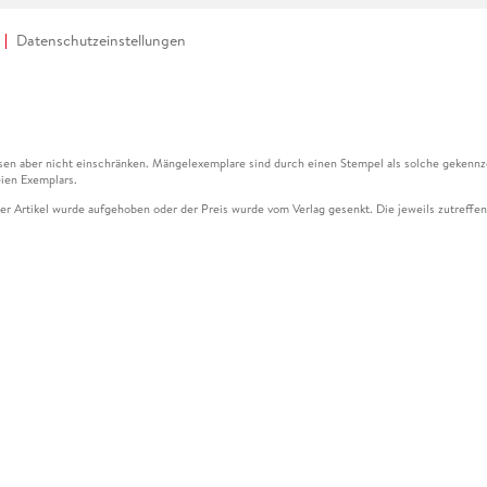
Datenschutzeinstellungen
en aber nicht einschränken. Mängelexemplare sind durch einen Stempel als solche gekennz
ien Exemplars.
ser Artikel wurde aufgehoben oder der Preis wurde vom Verlag gesenkt. Die jeweils zutreffend
ter der Leseprobe übermittelt werden.
kelseite dargestellten Datums vom Verlag angehoben.
g (UVP) des Herstellers.
n zu Preissenkungen beziehen sich auf den vorherigen Preis.
senkungen beziehen sich auf den letzten gebundenen Preis.
kelseite dargestellten Datums vom Verlag angehoben.
n den Gutschein ausschließlich online einlösen unter www.hugendubel.de. Keine Bestellung z
und eBooks) sowie für preisgebundene Kalender, tolino shine (4016621130466), tolino selec
cht möglich. Ein Weiterverkauf und der Handel des Gutscheincodes sind nicht gestattet.