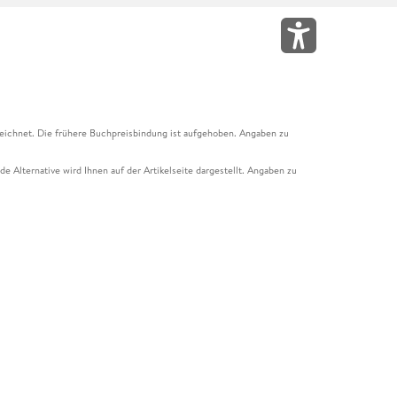
eichnet. Die frühere Buchpreisbindung ist aufgehoben. Angaben zu
e Alternative wird Ihnen auf der Artikelseite dargestellt. Angaben zu
ur Abholung mit Zahlung in der Filiale möglich. Der Gutschein ist nicht
t und das Hugendubel Hörbuch Abo. Der Gutschein ist nicht mit anderen