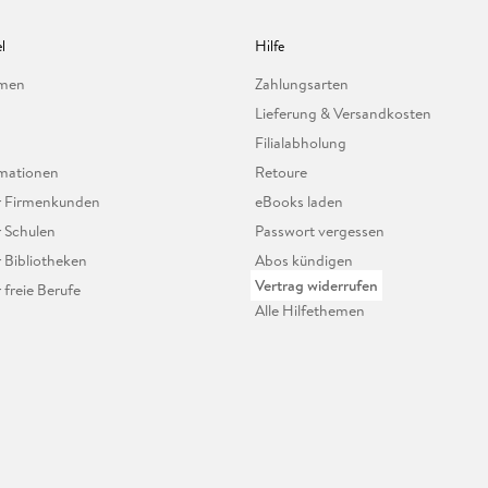
l
Hilfe
hmen
Zahlungsarten
Lieferung & Versandkosten
Filialabholung
mationen
Retoure
ür Firmenkunden
eBooks laden
r Schulen
Passwort vergessen
r Bibliotheken
Abos kündigen
Vertrag widerrufen
r freie Berufe
Alle Hilfethemen