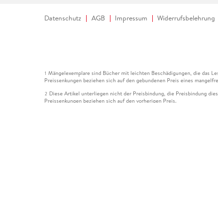
Datenschutz
AGB
Impressum
Widerrufsbelehrung
Mängelexemplare sind Bücher mit leichten Beschädigungen, die das Les
1
Preissenkungen beziehen sich auf den gebundenen Preis eines mangelfre
Diese Artikel unterliegen nicht der Preisbindung, die Preisbindung die
2
Preissenkungen beziehen sich auf den vorherigen Preis.
Durch Öffnen der Leseprobe willigen Sie ein, dass Daten an den Anbie
3
Der gebundene Preis dieses Artikels wird nach Ablauf des auf der Arti
4
Der Preisvergleich bezieht sich auf die unverbindliche Preisempfehlun
5
Der gebundene Preis dieses Artikels wurde vom Verlag gesenkt. Angabe
6
Die Preisbindung dieses Artikels wurde aufgehoben. Angaben zu Preis
7
Der gebundene Preis dieses Artikels wird nach Ablauf des auf der Arti
8
Ihr Gutschein SOMMER13 gilt bis einschließlich 10.08.2026. Sie könne
12
gültig für gesetzlich preisgebundene Artikel (deutschsprachige Bücher 
Gutscheinen und Geschenkkarten kombinierbar. Eine Barauszahlung ist ni