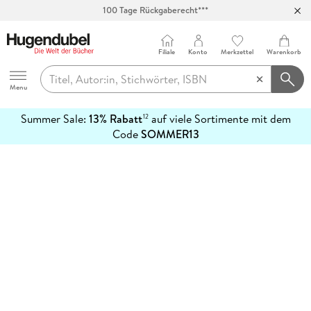
100 Tage Rückgaberecht***
Abholung in über 100 Filialen
Filiale
Konto
Merkzettel
Warenkorb
Hugendubel
Menu
Summer Sale:
13% Rabatt
auf viele Sortimente mit dem
12
mehr
Code
SOMMER13
erfahren