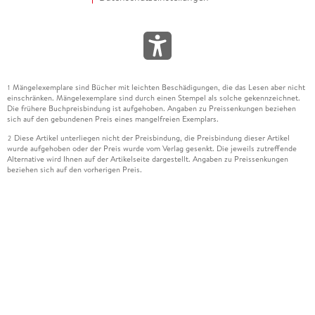
Mängelexemplare sind Bücher mit leichten Beschädigungen, die das Lesen aber nicht
1
einschränken. Mängelexemplare sind durch einen Stempel als solche gekennzeichnet.
Die frühere Buchpreisbindung ist aufgehoben. Angaben zu Preissenkungen beziehen
sich auf den gebundenen Preis eines mangelfreien Exemplars.
Diese Artikel unterliegen nicht der Preisbindung, die Preisbindung dieser Artikel
2
wurde aufgehoben oder der Preis wurde vom Verlag gesenkt. Die jeweils zutreffende
Alternative wird Ihnen auf der Artikelseite dargestellt. Angaben zu Preissenkungen
beziehen sich auf den vorherigen Preis.
Durch Öffnen der Leseprobe willigen Sie ein, dass Daten an den Anbieter der
3
Leseprobe übermittelt werden.
Der gebundene Preis dieses Artikels wird nach Ablauf des auf der Artikelseite
4
dargestellten Datums vom Verlag angehoben.
Der Preisvergleich bezieht sich auf die unverbindliche Preisempfehlung (UVP) des
5
Herstellers.
Der gebundene Preis dieses Artikels wurde vom Verlag gesenkt. Angaben zu
6
Preissenkungen beziehen sich auf den vorherigen Preis.
Die Preisbindung dieses Artikels wurde aufgehoben. Angaben zu Preissenkungen
7