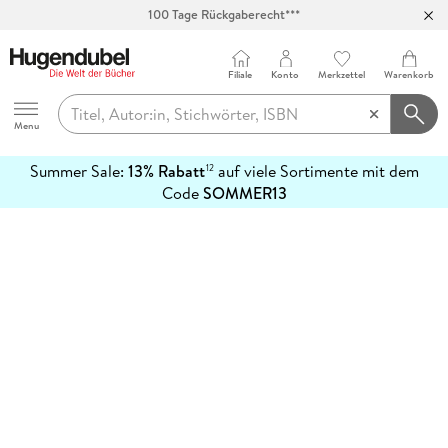
100 Tage Rückgaberecht***
Abholung in über 100 Filialen
Filiale
Konto
Merkzettel
Warenkorb
Hugendubel
Menu
Summer Sale:
13% Rabatt
auf viele Sortimente mit dem
12
mehr
Code
SOMMER13
erfahren