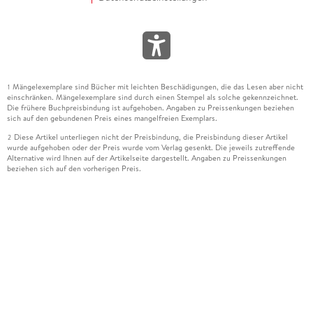
Mängelexemplare sind Bücher mit leichten Beschädigungen, die das Lesen aber nicht
1
einschränken. Mängelexemplare sind durch einen Stempel als solche gekennzeichnet.
Die frühere Buchpreisbindung ist aufgehoben. Angaben zu Preissenkungen beziehen
sich auf den gebundenen Preis eines mangelfreien Exemplars.
Diese Artikel unterliegen nicht der Preisbindung, die Preisbindung dieser Artikel
2
wurde aufgehoben oder der Preis wurde vom Verlag gesenkt. Die jeweils zutreffende
Alternative wird Ihnen auf der Artikelseite dargestellt. Angaben zu Preissenkungen
beziehen sich auf den vorherigen Preis.
Durch Öffnen der Leseprobe willigen Sie ein, dass Daten an den Anbieter der
3
Leseprobe übermittelt werden.
Der gebundene Preis dieses Artikels wird nach Ablauf des auf der Artikelseite
4
dargestellten Datums vom Verlag angehoben.
Der Preisvergleich bezieht sich auf die unverbindliche Preisempfehlung (UVP) des
5
Herstellers.
Der gebundene Preis dieses Artikels wurde vom Verlag gesenkt. Angaben zu
6
Preissenkungen beziehen sich auf den vorherigen Preis.
Die Preisbindung dieses Artikels wurde aufgehoben. Angaben zu Preissenkungen
7