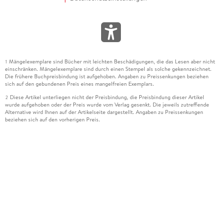
Mängelexemplare sind Bücher mit leichten Beschädigungen, die das Lesen aber nicht
1
einschränken. Mängelexemplare sind durch einen Stempel als solche gekennzeichnet.
Die frühere Buchpreisbindung ist aufgehoben. Angaben zu Preissenkungen beziehen
sich auf den gebundenen Preis eines mangelfreien Exemplars.
Diese Artikel unterliegen nicht der Preisbindung, die Preisbindung dieser Artikel
2
wurde aufgehoben oder der Preis wurde vom Verlag gesenkt. Die jeweils zutreffende
Alternative wird Ihnen auf der Artikelseite dargestellt. Angaben zu Preissenkungen
beziehen sich auf den vorherigen Preis.
Durch Öffnen der Leseprobe willigen Sie ein, dass Daten an den Anbieter der
3
Leseprobe übermittelt werden.
Der gebundene Preis dieses Artikels wird nach Ablauf des auf der Artikelseite
4
dargestellten Datums vom Verlag angehoben.
Der Preisvergleich bezieht sich auf die unverbindliche Preisempfehlung (UVP) des
5
Herstellers.
Der gebundene Preis dieses Artikels wurde vom Verlag gesenkt. Angaben zu
6
Preissenkungen beziehen sich auf den vorherigen Preis.
Die Preisbindung dieses Artikels wurde aufgehoben. Angaben zu Preissenkungen
7