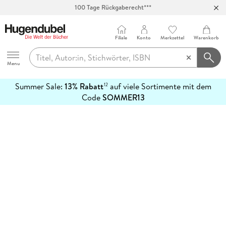
100 Tage Rückgaberecht***
Abholung in über 100 Filialen
Filiale
Konto
Merkzettel
Warenkorb
Hugendubel
Menu
Summer Sale:
13% Rabatt
auf viele Sortimente mit dem
12
mehr
Code
SOMMER13
erfahren