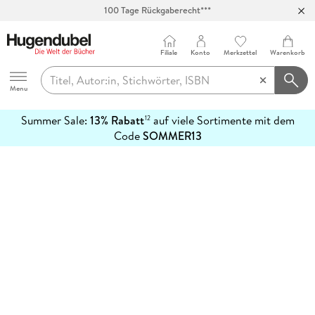
100 Tage Rückgaberecht***
Abholung in über 100 Filialen
Filiale
Konto
Merkzettel
Warenkorb
Hugendubel
Menu
Summer Sale:
13% Rabatt
auf viele Sortimente mit dem
12
mehr
Code
SOMMER13
erfahren