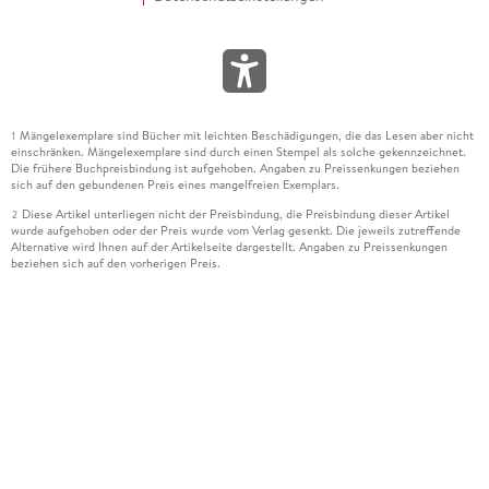
Mängelexemplare sind Bücher mit leichten Beschädigungen, die das Lesen aber nicht
1
einschränken. Mängelexemplare sind durch einen Stempel als solche gekennzeichnet.
Die frühere Buchpreisbindung ist aufgehoben. Angaben zu Preissenkungen beziehen
sich auf den gebundenen Preis eines mangelfreien Exemplars.
Diese Artikel unterliegen nicht der Preisbindung, die Preisbindung dieser Artikel
2
wurde aufgehoben oder der Preis wurde vom Verlag gesenkt. Die jeweils zutreffende
Alternative wird Ihnen auf der Artikelseite dargestellt. Angaben zu Preissenkungen
beziehen sich auf den vorherigen Preis.
Durch Öffnen der Leseprobe willigen Sie ein, dass Daten an den Anbieter der
3
Leseprobe übermittelt werden.
Der gebundene Preis dieses Artikels wird nach Ablauf des auf der Artikelseite
4
dargestellten Datums vom Verlag angehoben.
Der Preisvergleich bezieht sich auf die unverbindliche Preisempfehlung (UVP) des
5
Herstellers.
Der gebundene Preis dieses Artikels wurde vom Verlag gesenkt. Angaben zu
6
Preissenkungen beziehen sich auf den vorherigen Preis.
Die Preisbindung dieses Artikels wurde aufgehoben. Angaben zu Preissenkungen
7