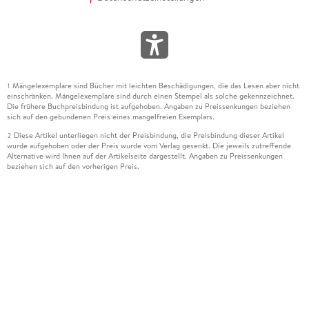
Mängelexemplare sind Bücher mit leichten Beschädigungen, die das Lesen aber nicht
1
einschränken. Mängelexemplare sind durch einen Stempel als solche gekennzeichnet.
Die frühere Buchpreisbindung ist aufgehoben. Angaben zu Preissenkungen beziehen
sich auf den gebundenen Preis eines mangelfreien Exemplars.
Diese Artikel unterliegen nicht der Preisbindung, die Preisbindung dieser Artikel
2
wurde aufgehoben oder der Preis wurde vom Verlag gesenkt. Die jeweils zutreffende
Alternative wird Ihnen auf der Artikelseite dargestellt. Angaben zu Preissenkungen
beziehen sich auf den vorherigen Preis.
Durch Öffnen der Leseprobe willigen Sie ein, dass Daten an den Anbieter der
3
Leseprobe übermittelt werden.
Der gebundene Preis dieses Artikels wird nach Ablauf des auf der Artikelseite
4
dargestellten Datums vom Verlag angehoben.
Der Preisvergleich bezieht sich auf die unverbindliche Preisempfehlung (UVP) des
5
Herstellers.
Der gebundene Preis dieses Artikels wurde vom Verlag gesenkt. Angaben zu
6
Preissenkungen beziehen sich auf den vorherigen Preis.
Die Preisbindung dieses Artikels wurde aufgehoben. Angaben zu Preissenkungen
7