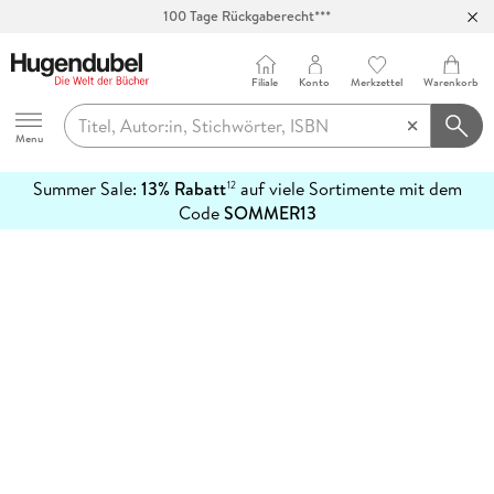
100 Tage Rückgaberecht***
Abholung in über 100 Filialen
Filiale
Konto
Merkzettel
Warenkorb
Hugendubel
Menu
Summer Sale:
13% Rabatt
auf viele Sortimente mit dem
12
mehr
Code
SOMMER13
erfahren