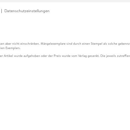
Datenschutzeinstellungen
en aber nicht einschränken. Mängelexemplare sind durch einen Stempel als solche gekennz
ien Exemplars.
ser Artikel wurde aufgehoben oder der Preis wurde vom Verlag gesenkt. Die jeweils zutreffend
ter der Leseprobe übermittelt werden.
kelseite dargestellten Datums vom Verlag angehoben.
g (UVP) des Herstellers.
n zu Preissenkungen beziehen sich auf den vorherigen Preis.
senkungen beziehen sich auf den letzten gebundenen Preis.
kelseite dargestellten Datums vom Verlag angehoben.
n den Gutschein ausschließlich online einlösen unter www.hugendubel.de. Keine Bestellung z
und eBooks) sowie für preisgebundene Kalender, tolino shine (4016621130466), tolino selec
cht möglich. Ein Weiterverkauf und der Handel des Gutscheincodes sind nicht gestattet.