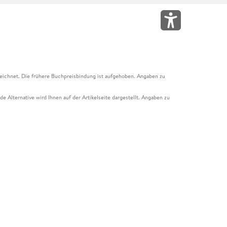
eichnet. Die frühere Buchpreisbindung ist aufgehoben. Angaben zu
e Alternative wird Ihnen auf der Artikelseite dargestellt. Angaben zu
ur Abholung mit Zahlung in der Filiale möglich. Der Gutschein ist nicht
t und das Hugendubel Hörbuch Abo. Der Gutschein ist nicht mit anderen