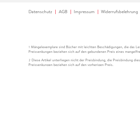
Datenschutz
AGB
Impressum
Widerrufsbelehrung
Mängelexemplare sind Bücher mit leichten Beschädigungen, die das Les
1
Preissenkungen beziehen sich auf den gebundenen Preis eines mangelfre
Diese Artikel unterliegen nicht der Preisbindung, die Preisbindung die
2
Preissenkungen beziehen sich auf den vorherigen Preis.
Durch Öffnen der Leseprobe willigen Sie ein, dass Daten an den Anbie
3
Der gebundene Preis dieses Artikels wird nach Ablauf des auf der Arti
4
Der Preisvergleich bezieht sich auf die unverbindliche Preisempfehlun
5
Der gebundene Preis dieses Artikels wurde vom Verlag gesenkt. Angabe
6
Die Preisbindung dieses Artikels wurde aufgehoben. Angaben zu Preis
7
Der gebundene Preis dieses Artikels wird nach Ablauf des auf der Arti
8
Ihr Gutschein SOMMER13 gilt bis einschließlich 10.08.2026. Sie könne
12
gültig für gesetzlich preisgebundene Artikel (deutschsprachige Bücher 
Gutscheinen und Geschenkkarten kombinierbar. Eine Barauszahlung ist ni