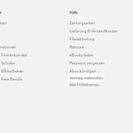
l
Hilfe
hmen
Zahlungsarten
Lieferung & Versandkosten
Filialabholung
mationen
Retoure
ür Firmenkunden
eBooks laden
r Schulen
Passwort vergessen
r Bibliotheken
Abos kündigen
Vertrag widerrufen
r freie Berufe
Alle Hilfethemen