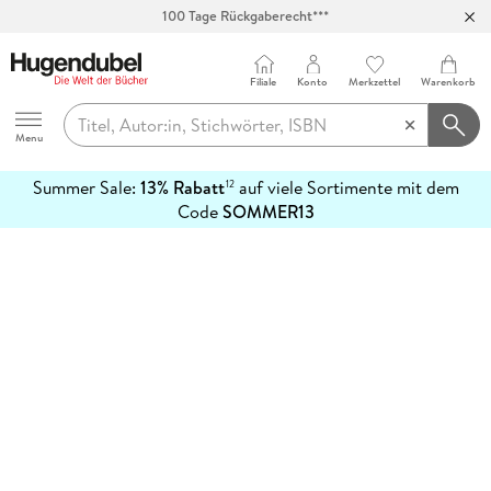
100 Tage Rückgaberecht***
Abholung in über 100 Filialen
Filiale
Konto
Merkzettel
Warenkorb
Hugendubel
Menu
Summer Sale:
13% Rabatt
auf viele Sortimente mit dem
12
mehr
Code
SOMMER13
erfahren