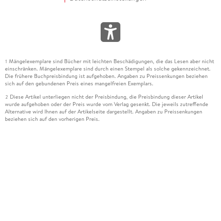
Mängelexemplare sind Bücher mit leichten Beschädigungen, die das Lesen aber nicht
1
einschränken. Mängelexemplare sind durch einen Stempel als solche gekennzeichnet.
Die frühere Buchpreisbindung ist aufgehoben. Angaben zu Preissenkungen beziehen
sich auf den gebundenen Preis eines mangelfreien Exemplars.
Diese Artikel unterliegen nicht der Preisbindung, die Preisbindung dieser Artikel
2
wurde aufgehoben oder der Preis wurde vom Verlag gesenkt. Die jeweils zutreffende
Alternative wird Ihnen auf der Artikelseite dargestellt. Angaben zu Preissenkungen
beziehen sich auf den vorherigen Preis.
Durch Öffnen der Leseprobe willigen Sie ein, dass Daten an den Anbieter der
3
Leseprobe übermittelt werden.
Der gebundene Preis dieses Artikels wird nach Ablauf des auf der Artikelseite
4
dargestellten Datums vom Verlag angehoben.
Der Preisvergleich bezieht sich auf die unverbindliche Preisempfehlung (UVP) des
5
Herstellers.
Der gebundene Preis dieses Artikels wurde vom Verlag gesenkt. Angaben zu
6
Preissenkungen beziehen sich auf den vorherigen Preis.
Die Preisbindung dieses Artikels wurde aufgehoben. Angaben zu Preissenkungen
7