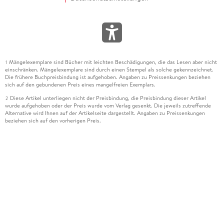
Mängelexemplare sind Bücher mit leichten Beschädigungen, die das Lesen aber nicht
1
einschränken. Mängelexemplare sind durch einen Stempel als solche gekennzeichnet.
Die frühere Buchpreisbindung ist aufgehoben. Angaben zu Preissenkungen beziehen
sich auf den gebundenen Preis eines mangelfreien Exemplars.
Diese Artikel unterliegen nicht der Preisbindung, die Preisbindung dieser Artikel
2
wurde aufgehoben oder der Preis wurde vom Verlag gesenkt. Die jeweils zutreffende
Alternative wird Ihnen auf der Artikelseite dargestellt. Angaben zu Preissenkungen
beziehen sich auf den vorherigen Preis.
Durch Öffnen der Leseprobe willigen Sie ein, dass Daten an den Anbieter der
3
Leseprobe übermittelt werden.
Der gebundene Preis dieses Artikels wird nach Ablauf des auf der Artikelseite
4
dargestellten Datums vom Verlag angehoben.
Der Preisvergleich bezieht sich auf die unverbindliche Preisempfehlung (UVP) des
5
Herstellers.
Der gebundene Preis dieses Artikels wurde vom Verlag gesenkt. Angaben zu
6
Preissenkungen beziehen sich auf den vorherigen Preis.
Die Preisbindung dieses Artikels wurde aufgehoben. Angaben zu Preissenkungen
7