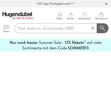
100 Tage Rückgaberecht***
Abholung in über 100 Filialen
Filiale
Konto
Merkzettel
Warenkorb
Hugendubel
Menu
Nur noch heute:
Summer Sale -
13% Rabatt
auf viele
12
mehr
Sortimente mit dem Code
SOMMER13
erfahren