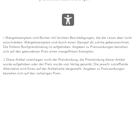
Mängelexemplare sind Bücher mit leichten Beschädigungen, die das Lesen aber nicht
1
einschränken. Mängelexemplare sind durch einen Stempel als solche gekennzeichnet.
Die frühere Buchpreisbindung ist aufgehoben. Angaben zu Preissenkungen beziehen
sich auf den gebundenen Preis eines mangelfreien Exemplars.
Diese Artikel unterliegen nicht der Preisbindung, die Preisbindung dieser Artikel
2
wurde aufgehoben oder der Preis wurde vom Verlag gesenkt. Die jeweils zutreffende
Alternative wird Ihnen auf der Artikelseite dargestellt. Angaben zu Preissenkungen
beziehen sich auf den vorherigen Preis.
Durch Öffnen der Leseprobe willigen Sie ein, dass Daten an den Anbieter der
3
Leseprobe übermittelt werden.
Der gebundene Preis dieses Artikels wird nach Ablauf des auf der Artikelseite
4
dargestellten Datums vom Verlag angehoben.
Der Preisvergleich bezieht sich auf die unverbindliche Preisempfehlung (UVP) des
5
Herstellers.
Der gebundene Preis dieses Artikels wurde vom Verlag gesenkt. Angaben zu
6
Preissenkungen beziehen sich auf den vorherigen Preis.
Die Preisbindung dieses Artikels wurde aufgehoben. Angaben zu Preissenkungen
7