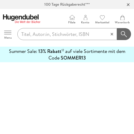
100 Tage Rückgaberecht***
Abholung in über 100 Filialen
Filiale
Konto
Merkzettel
Warenkorb
Hugendubel
Menu
Summer Sale:
13% Rabatt
auf viele Sortimente mit dem
12
mehr
Code
SOMMER13
erfahren