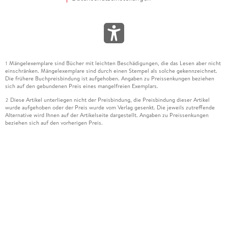
Mängelexemplare sind Bücher mit leichten Beschädigungen, die das Lesen aber nicht
1
einschränken. Mängelexemplare sind durch einen Stempel als solche gekennzeichnet.
Die frühere Buchpreisbindung ist aufgehoben. Angaben zu Preissenkungen beziehen
sich auf den gebundenen Preis eines mangelfreien Exemplars.
Diese Artikel unterliegen nicht der Preisbindung, die Preisbindung dieser Artikel
2
wurde aufgehoben oder der Preis wurde vom Verlag gesenkt. Die jeweils zutreffende
Alternative wird Ihnen auf der Artikelseite dargestellt. Angaben zu Preissenkungen
beziehen sich auf den vorherigen Preis.
Durch Öffnen der Leseprobe willigen Sie ein, dass Daten an den Anbieter der
3
Leseprobe übermittelt werden.
Der gebundene Preis dieses Artikels wird nach Ablauf des auf der Artikelseite
4
dargestellten Datums vom Verlag angehoben.
Der Preisvergleich bezieht sich auf die unverbindliche Preisempfehlung (UVP) des
5
Herstellers.
Der gebundene Preis dieses Artikels wurde vom Verlag gesenkt. Angaben zu
6
Preissenkungen beziehen sich auf den vorherigen Preis.
Die Preisbindung dieses Artikels wurde aufgehoben. Angaben zu Preissenkungen
7