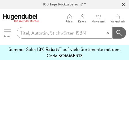
100 Tage Rückgaberecht***
Abholung in über 100 Filialen
Filiale
Konto
Merkzettel
Warenkorb
Hugendubel
Menu
Summer Sale:
13% Rabatt
auf viele Sortimente mit dem
12
mehr
Code
SOMMER13
erfahren