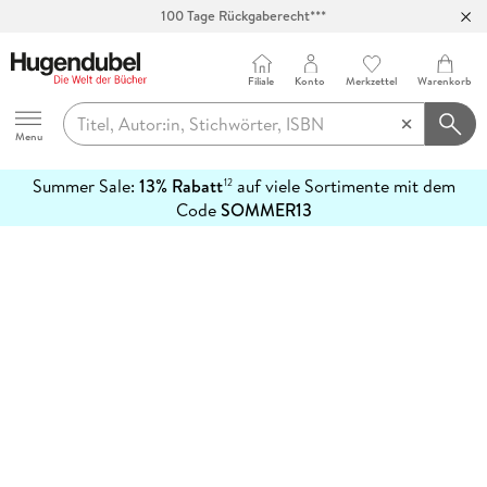
100 Tage Rückgaberecht***
Abholung in über 100 Filialen
Filiale
Konto
Merkzettel
Warenkorb
Hugendubel
Menu
Summer Sale:
13% Rabatt
auf viele Sortimente mit dem
12
mehr
Code
SOMMER13
erfahren