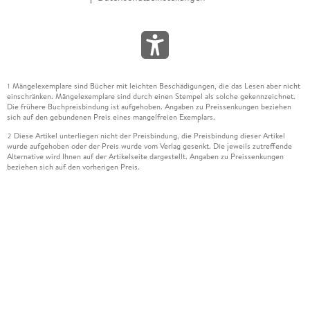
Mängelexemplare sind Bücher mit leichten Beschädigungen, die das Lesen aber nicht
1
einschränken. Mängelexemplare sind durch einen Stempel als solche gekennzeichnet.
Die frühere Buchpreisbindung ist aufgehoben. Angaben zu Preissenkungen beziehen
sich auf den gebundenen Preis eines mangelfreien Exemplars.
Diese Artikel unterliegen nicht der Preisbindung, die Preisbindung dieser Artikel
2
wurde aufgehoben oder der Preis wurde vom Verlag gesenkt. Die jeweils zutreffende
Alternative wird Ihnen auf der Artikelseite dargestellt. Angaben zu Preissenkungen
beziehen sich auf den vorherigen Preis.
Durch Öffnen der Leseprobe willigen Sie ein, dass Daten an den Anbieter der
3
Leseprobe übermittelt werden.
Der gebundene Preis dieses Artikels wird nach Ablauf des auf der Artikelseite
4
dargestellten Datums vom Verlag angehoben.
Der Preisvergleich bezieht sich auf die unverbindliche Preisempfehlung (UVP) des
5
Herstellers.
Der gebundene Preis dieses Artikels wurde vom Verlag gesenkt. Angaben zu
6
Preissenkungen beziehen sich auf den vorherigen Preis.
Die Preisbindung dieses Artikels wurde aufgehoben. Angaben zu Preissenkungen
7