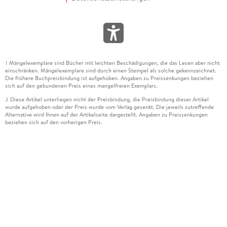
Mängelexemplare sind Bücher mit leichten Beschädigungen, die das Lesen aber nicht
1
einschränken. Mängelexemplare sind durch einen Stempel als solche gekennzeichnet.
Die frühere Buchpreisbindung ist aufgehoben. Angaben zu Preissenkungen beziehen
sich auf den gebundenen Preis eines mangelfreien Exemplars.
Diese Artikel unterliegen nicht der Preisbindung, die Preisbindung dieser Artikel
2
wurde aufgehoben oder der Preis wurde vom Verlag gesenkt. Die jeweils zutreffende
Alternative wird Ihnen auf der Artikelseite dargestellt. Angaben zu Preissenkungen
beziehen sich auf den vorherigen Preis.
Durch Öffnen der Leseprobe willigen Sie ein, dass Daten an den Anbieter der
3
Leseprobe übermittelt werden.
Der gebundene Preis dieses Artikels wird nach Ablauf des auf der Artikelseite
4
dargestellten Datums vom Verlag angehoben.
Der Preisvergleich bezieht sich auf die unverbindliche Preisempfehlung (UVP) des
5
Herstellers.
Der gebundene Preis dieses Artikels wurde vom Verlag gesenkt. Angaben zu
6
Preissenkungen beziehen sich auf den vorherigen Preis.
Die Preisbindung dieses Artikels wurde aufgehoben. Angaben zu Preissenkungen
7