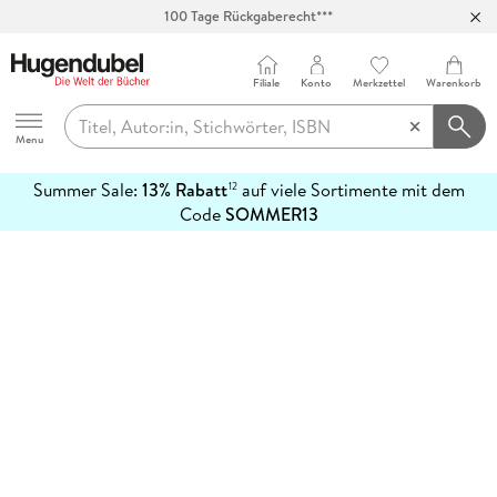
100 Tage Rückgaberecht***
Abholung in über 100 Filialen
Filiale
Konto
Merkzettel
Warenkorb
Hugendubel
Menu
Summer Sale:
13% Rabatt
auf viele Sortimente mit dem
12
mehr
Code
SOMMER13
erfahren