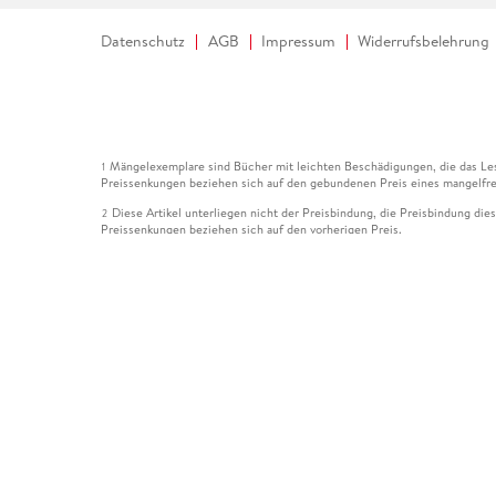
Datenschutz
AGB
Impressum
Widerrufsbelehrung
Mängelexemplare sind Bücher mit leichten Beschädigungen, die das Les
1
Preissenkungen beziehen sich auf den gebundenen Preis eines mangelfre
Diese Artikel unterliegen nicht der Preisbindung, die Preisbindung die
2
Preissenkungen beziehen sich auf den vorherigen Preis.
Durch Öffnen der Leseprobe willigen Sie ein, dass Daten an den Anbie
3
Der gebundene Preis dieses Artikels wird nach Ablauf des auf der Arti
4
Der Preisvergleich bezieht sich auf die unverbindliche Preisempfehlun
5
Der gebundene Preis dieses Artikels wurde vom Verlag gesenkt. Angabe
6
Die Preisbindung dieses Artikels wurde aufgehoben. Angaben zu Preis
7
Der gebundene Preis dieses Artikels wird nach Ablauf des auf der Arti
8
Ihr Gutschein SOMMER13 gilt bis einschließlich 10.08.2026. Sie könne
12
gültig für gesetzlich preisgebundene Artikel (deutschsprachige Bücher 
Gutscheinen und Geschenkkarten kombinierbar. Eine Barauszahlung ist ni