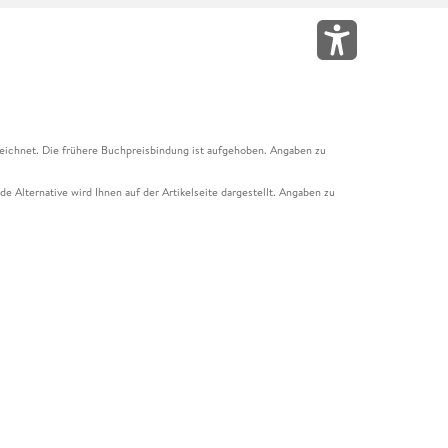
eichnet. Die frühere Buchpreisbindung ist aufgehoben. Angaben zu
e Alternative wird Ihnen auf der Artikelseite dargestellt. Angaben zu
ur Abholung mit Zahlung in der Filiale möglich. Der Gutschein ist nicht
t und das Hugendubel Hörbuch Abo. Der Gutschein ist nicht mit anderen