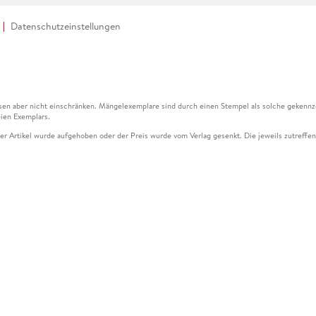
Datenschutzeinstellungen
en aber nicht einschränken. Mängelexemplare sind durch einen Stempel als solche gekennz
ien Exemplars.
ser Artikel wurde aufgehoben oder der Preis wurde vom Verlag gesenkt. Die jeweils zutreffend
ter der Leseprobe übermittelt werden.
kelseite dargestellten Datums vom Verlag angehoben.
g (UVP) des Herstellers.
n zu Preissenkungen beziehen sich auf den vorherigen Preis.
senkungen beziehen sich auf den letzten gebundenen Preis.
kelseite dargestellten Datums vom Verlag angehoben.
n den Gutschein ausschließlich online einlösen unter www.hugendubel.de. Keine Bestellung z
und eBooks) sowie für preisgebundene Kalender, tolino shine (4016621130466), tolino selec
cht möglich. Ein Weiterverkauf und der Handel des Gutscheincodes sind nicht gestattet.