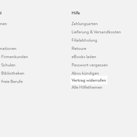
l
Hilfe
hmen
Zahlungsarten
Lieferung & Versandkosten
Filialabholung
mationen
Retoure
ür Firmenkunden
eBooks laden
r Schulen
Passwort vergessen
r Bibliotheken
Abos kündigen
Vertrag widerrufen
r freie Berufe
Alle Hilfethemen