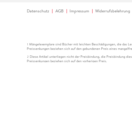
Datenschutz
AGB
Impressum
Widerrufsbelehrung
Mängelexemplare sind Bücher mit leichten Beschädigungen, die das Les
1
Preissenkungen beziehen sich auf den gebundenen Preis eines mangelfre
Diese Artikel unterliegen nicht der Preisbindung, die Preisbindung die
2
Preissenkungen beziehen sich auf den vorherigen Preis.
Durch Öffnen der Leseprobe willigen Sie ein, dass Daten an den Anbie
3
Der gebundene Preis dieses Artikels wird nach Ablauf des auf der Arti
4
Der Preisvergleich bezieht sich auf die unverbindliche Preisempfehlun
5
Der gebundene Preis dieses Artikels wurde vom Verlag gesenkt. Angabe
6
Die Preisbindung dieses Artikels wurde aufgehoben. Angaben zu Preis
7
Der gebundene Preis dieses Artikels wird nach Ablauf des auf der Arti
8
Ihr Gutschein SOMMER13 gilt bis einschließlich 10.08.2026. Sie könne
12
gültig für gesetzlich preisgebundene Artikel (deutschsprachige Bücher 
Gutscheinen und Geschenkkarten kombinierbar. Eine Barauszahlung ist ni