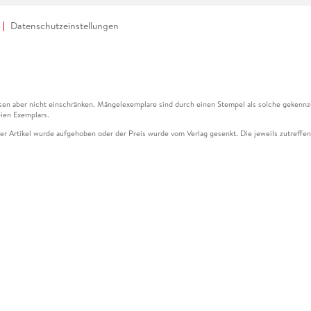
Datenschutzeinstellungen
en aber nicht einschränken. Mängelexemplare sind durch einen Stempel als solche gekennz
ien Exemplars.
ser Artikel wurde aufgehoben oder der Preis wurde vom Verlag gesenkt. Die jeweils zutreffend
ter der Leseprobe übermittelt werden.
kelseite dargestellten Datums vom Verlag angehoben.
g (UVP) des Herstellers.
n zu Preissenkungen beziehen sich auf den vorherigen Preis.
senkungen beziehen sich auf den letzten gebundenen Preis.
kelseite dargestellten Datums vom Verlag angehoben.
n den Gutschein ausschließlich online einlösen unter www.hugendubel.de. Keine Bestellung z
und eBooks) sowie für preisgebundene Kalender, tolino shine (4016621130466), tolino selec
cht möglich. Ein Weiterverkauf und der Handel des Gutscheincodes sind nicht gestattet.