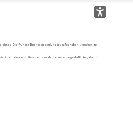
eichnet. Die frühere Buchpreisbindung ist aufgehoben. Angaben zu
e Alternative wird Ihnen auf der Artikelseite dargestellt. Angaben zu
ur Abholung mit Zahlung in der Filiale möglich. Der Gutschein ist nicht
t und das Hugendubel Hörbuch Abo. Der Gutschein ist nicht mit anderen