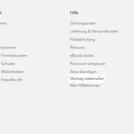
l
Hilfe
hmen
Zahlungsarten
Lieferung & Versandkosten
Filialabholung
mationen
Retoure
ür Firmenkunden
eBooks laden
r Schulen
Passwort vergessen
r Bibliotheken
Abos kündigen
Vertrag widerrufen
r freie Berufe
Alle Hilfethemen