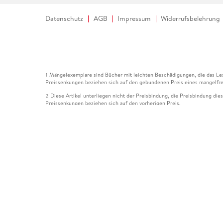
Datenschutz
AGB
Impressum
Widerrufsbelehrung
Mängelexemplare sind Bücher mit leichten Beschädigungen, die das Les
1
Preissenkungen beziehen sich auf den gebundenen Preis eines mangelfre
Diese Artikel unterliegen nicht der Preisbindung, die Preisbindung die
2
Preissenkungen beziehen sich auf den vorherigen Preis.
Durch Öffnen der Leseprobe willigen Sie ein, dass Daten an den Anbie
3
Der gebundene Preis dieses Artikels wird nach Ablauf des auf der Arti
4
Der Preisvergleich bezieht sich auf die unverbindliche Preisempfehlun
5
Der gebundene Preis dieses Artikels wurde vom Verlag gesenkt. Angabe
6
Die Preisbindung dieses Artikels wurde aufgehoben. Angaben zu Preis
7
Der gebundene Preis dieses Artikels wird nach Ablauf des auf der Arti
8
Ihr Gutschein SOMMER13 gilt bis einschließlich 10.08.2026. Sie könne
12
gültig für gesetzlich preisgebundene Artikel (deutschsprachige Bücher 
Gutscheinen und Geschenkkarten kombinierbar. Eine Barauszahlung ist ni