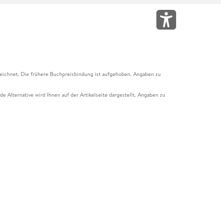
eichnet. Die frühere Buchpreisbindung ist aufgehoben. Angaben zu
e Alternative wird Ihnen auf der Artikelseite dargestellt. Angaben zu
ur Abholung mit Zahlung in der Filiale möglich. Der Gutschein ist nicht
t und das Hugendubel Hörbuch Abo. Der Gutschein ist nicht mit anderen