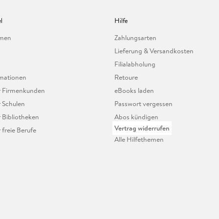
l
Hilfe
hmen
Zahlungsarten
Lieferung & Versandkosten
Filialabholung
mationen
Retoure
ür Firmenkunden
eBooks laden
r Schulen
Passwort vergessen
r Bibliotheken
Abos kündigen
Vertrag widerrufen
r freie Berufe
Alle Hilfethemen