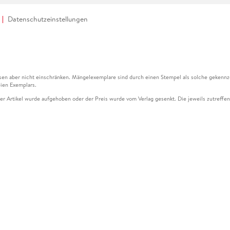
Datenschutzeinstellungen
en aber nicht einschränken. Mängelexemplare sind durch einen Stempel als solche gekennz
ien Exemplars.
ser Artikel wurde aufgehoben oder der Preis wurde vom Verlag gesenkt. Die jeweils zutreffend
ter der Leseprobe übermittelt werden.
kelseite dargestellten Datums vom Verlag angehoben.
g (UVP) des Herstellers.
n zu Preissenkungen beziehen sich auf den vorherigen Preis.
senkungen beziehen sich auf den letzten gebundenen Preis.
kelseite dargestellten Datums vom Verlag angehoben.
n den Gutschein ausschließlich online einlösen unter www.hugendubel.de. Keine Bestellung z
und eBooks) sowie für preisgebundene Kalender, tolino shine (4016621130466), tolino selec
cht möglich. Ein Weiterverkauf und der Handel des Gutscheincodes sind nicht gestattet.