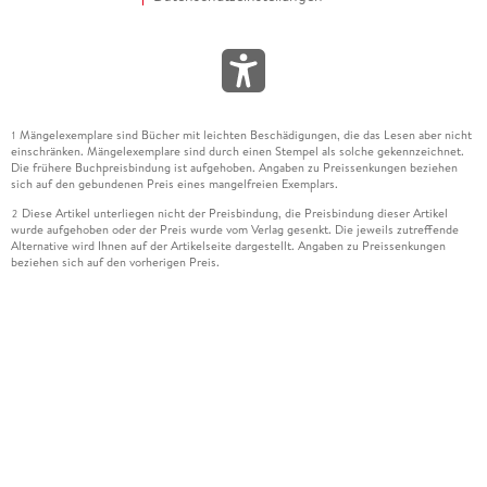
Mängelexemplare sind Bücher mit leichten Beschädigungen, die das Lesen aber nicht
1
einschränken. Mängelexemplare sind durch einen Stempel als solche gekennzeichnet.
Die frühere Buchpreisbindung ist aufgehoben. Angaben zu Preissenkungen beziehen
sich auf den gebundenen Preis eines mangelfreien Exemplars.
Diese Artikel unterliegen nicht der Preisbindung, die Preisbindung dieser Artikel
2
wurde aufgehoben oder der Preis wurde vom Verlag gesenkt. Die jeweils zutreffende
Alternative wird Ihnen auf der Artikelseite dargestellt. Angaben zu Preissenkungen
beziehen sich auf den vorherigen Preis.
Durch Öffnen der Leseprobe willigen Sie ein, dass Daten an den Anbieter der
3
Leseprobe übermittelt werden.
Der gebundene Preis dieses Artikels wird nach Ablauf des auf der Artikelseite
4
dargestellten Datums vom Verlag angehoben.
Der Preisvergleich bezieht sich auf die unverbindliche Preisempfehlung (UVP) des
5
Herstellers.
Der gebundene Preis dieses Artikels wurde vom Verlag gesenkt. Angaben zu
6
Preissenkungen beziehen sich auf den vorherigen Preis.
Die Preisbindung dieses Artikels wurde aufgehoben. Angaben zu Preissenkungen
7