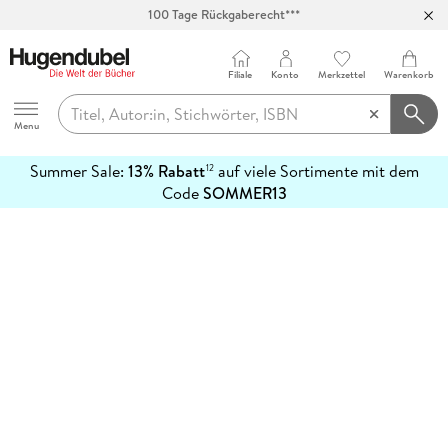
100 Tage Rückgaberecht***
Abholung in über 100 Filialen
Filiale
Konto
Merkzettel
Warenkorb
Hugendubel
Menu
Summer Sale:
13% Rabatt
auf viele Sortimente mit dem
12
mehr
Code
SOMMER13
erfahren