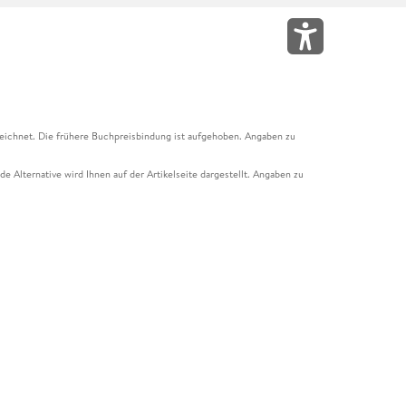
eichnet. Die frühere Buchpreisbindung ist aufgehoben. Angaben zu
e Alternative wird Ihnen auf der Artikelseite dargestellt. Angaben zu
ur Abholung mit Zahlung in der Filiale möglich. Der Gutschein ist nicht
t und das Hugendubel Hörbuch Abo. Der Gutschein ist nicht mit anderen