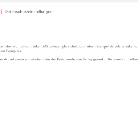
Datenschutzeinstellungen
en aber nicht einschränken. Mängelexemplare sind durch einen Stempel als solche gekennz
ien Exemplars.
ser Artikel wurde aufgehoben oder der Preis wurde vom Verlag gesenkt. Die jeweils zutreffend
ter der Leseprobe übermittelt werden.
kelseite dargestellten Datums vom Verlag angehoben.
g (UVP) des Herstellers.
n zu Preissenkungen beziehen sich auf den vorherigen Preis.
senkungen beziehen sich auf den letzten gebundenen Preis.
kelseite dargestellten Datums vom Verlag angehoben.
n den Gutschein ausschließlich online einlösen unter www.hugendubel.de. Keine Bestellung z
und eBooks) sowie für preisgebundene Kalender, tolino shine (4016621130466), tolino selec
cht möglich. Ein Weiterverkauf und der Handel des Gutscheincodes sind nicht gestattet.