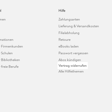
l
Hilfe
hmen
Zahlungsarten
Lieferung & Versandkosten
Filialabholung
mationen
Retoure
ür Firmenkunden
eBooks laden
r Schulen
Passwort vergessen
r Bibliotheken
Abos kündigen
Vertrag widerrufen
r freie Berufe
Alle Hilfethemen