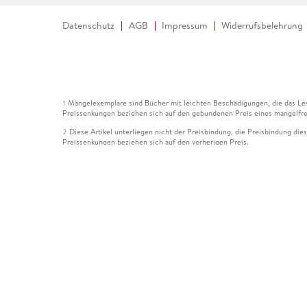
Datenschutz
AGB
Impressum
Widerrufsbelehrung
Mängelexemplare sind Bücher mit leichten Beschädigungen, die das Les
1
Preissenkungen beziehen sich auf den gebundenen Preis eines mangelfre
Diese Artikel unterliegen nicht der Preisbindung, die Preisbindung die
2
Preissenkungen beziehen sich auf den vorherigen Preis.
Durch Öffnen der Leseprobe willigen Sie ein, dass Daten an den Anbie
3
Der gebundene Preis dieses Artikels wird nach Ablauf des auf der Arti
4
Der Preisvergleich bezieht sich auf die unverbindliche Preisempfehlun
5
Der gebundene Preis dieses Artikels wurde vom Verlag gesenkt. Angabe
6
Die Preisbindung dieses Artikels wurde aufgehoben. Angaben zu Preis
7
Der gebundene Preis dieses Artikels wird nach Ablauf des auf der Arti
8
Ihr Gutschein SOMMER13 gilt bis einschließlich 10.08.2026. Sie könne
12
gültig für gesetzlich preisgebundene Artikel (deutschsprachige Bücher 
Gutscheinen und Geschenkkarten kombinierbar. Eine Barauszahlung ist ni