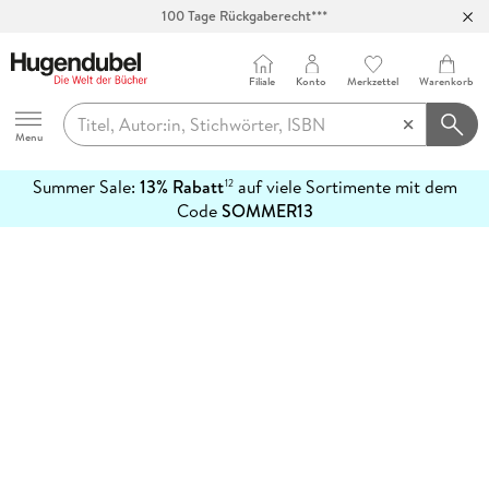
100 Tage Rückgaberecht***
Abholung in über 100 Filialen
Filiale
Konto
Merkzettel
Warenkorb
Hugendubel
Menu
Summer Sale:
13% Rabatt
auf viele Sortimente mit dem
12
mehr
Code
SOMMER13
erfahren