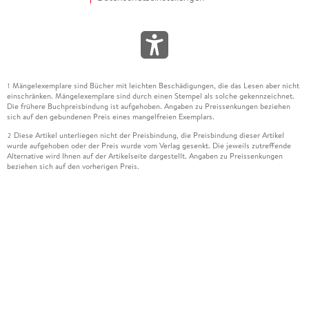
Mängelexemplare sind Bücher mit leichten Beschädigungen, die das Lesen aber nicht
1
einschränken. Mängelexemplare sind durch einen Stempel als solche gekennzeichnet.
Die frühere Buchpreisbindung ist aufgehoben. Angaben zu Preissenkungen beziehen
sich auf den gebundenen Preis eines mangelfreien Exemplars.
Diese Artikel unterliegen nicht der Preisbindung, die Preisbindung dieser Artikel
2
wurde aufgehoben oder der Preis wurde vom Verlag gesenkt. Die jeweils zutreffende
Alternative wird Ihnen auf der Artikelseite dargestellt. Angaben zu Preissenkungen
beziehen sich auf den vorherigen Preis.
Durch Öffnen der Leseprobe willigen Sie ein, dass Daten an den Anbieter der
3
Leseprobe übermittelt werden.
Der gebundene Preis dieses Artikels wird nach Ablauf des auf der Artikelseite
4
dargestellten Datums vom Verlag angehoben.
Der Preisvergleich bezieht sich auf die unverbindliche Preisempfehlung (UVP) des
5
Herstellers.
Der gebundene Preis dieses Artikels wurde vom Verlag gesenkt. Angaben zu
6
Preissenkungen beziehen sich auf den vorherigen Preis.
Die Preisbindung dieses Artikels wurde aufgehoben. Angaben zu Preissenkungen
7