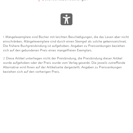
Mängelexemplare sind Bücher mit leichten Beschädigungen, die das Lesen aber nicht
1
einschränken. Mängelexemplare sind durch einen Stempel als solche gekennzeichnet.
Die frühere Buchpreisbindung ist aufgehoben. Angaben zu Preissenkungen beziehen
sich auf den gebundenen Preis eines mangelfreien Exemplars.
Diese Artikel unterliegen nicht der Preisbindung, die Preisbindung dieser Artikel
2
wurde aufgehoben oder der Preis wurde vom Verlag gesenkt. Die jeweils zutreffende
Alternative wird Ihnen auf der Artikelseite dargestellt. Angaben zu Preissenkungen
beziehen sich auf den vorherigen Preis.
Durch Öffnen der Leseprobe willigen Sie ein, dass Daten an den Anbieter der
3
Leseprobe übermittelt werden.
Der gebundene Preis dieses Artikels wird nach Ablauf des auf der Artikelseite
4
dargestellten Datums vom Verlag angehoben.
Der Preisvergleich bezieht sich auf die unverbindliche Preisempfehlung (UVP) des
5
Herstellers.
Der gebundene Preis dieses Artikels wurde vom Verlag gesenkt. Angaben zu
6
Preissenkungen beziehen sich auf den vorherigen Preis.
Die Preisbindung dieses Artikels wurde aufgehoben. Angaben zu Preissenkungen
7