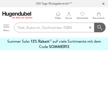
100 Tage Rückgaberecht***
Abholung in über 100 Filialen
Filiale
Konto
Merkzettel
Warenkorb
Hugendubel
Menu
Summer Sale:
13% Rabatt
auf viele Sortimente mit dem
12
mehr
Code
SOMMER13
erfahren