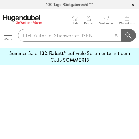
100 Tage Rückgaberecht***
Abholung in über 100 Filialen
Filiale
Konto
Merkzettel
Warenkorb
Hugendubel
Menu
Summer Sale:
13% Rabatt
auf viele Sortimente mit dem
12
mehr
Code
SOMMER13
erfahren