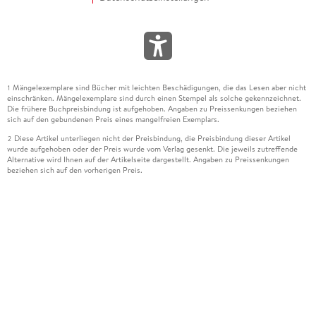
Mängelexemplare sind Bücher mit leichten Beschädigungen, die das Lesen aber nicht
1
einschränken. Mängelexemplare sind durch einen Stempel als solche gekennzeichnet.
Die frühere Buchpreisbindung ist aufgehoben. Angaben zu Preissenkungen beziehen
sich auf den gebundenen Preis eines mangelfreien Exemplars.
Diese Artikel unterliegen nicht der Preisbindung, die Preisbindung dieser Artikel
2
wurde aufgehoben oder der Preis wurde vom Verlag gesenkt. Die jeweils zutreffende
Alternative wird Ihnen auf der Artikelseite dargestellt. Angaben zu Preissenkungen
beziehen sich auf den vorherigen Preis.
Durch Öffnen der Leseprobe willigen Sie ein, dass Daten an den Anbieter der
3
Leseprobe übermittelt werden.
Der gebundene Preis dieses Artikels wird nach Ablauf des auf der Artikelseite
4
dargestellten Datums vom Verlag angehoben.
Der Preisvergleich bezieht sich auf die unverbindliche Preisempfehlung (UVP) des
5
Herstellers.
Der gebundene Preis dieses Artikels wurde vom Verlag gesenkt. Angaben zu
6
Preissenkungen beziehen sich auf den vorherigen Preis.
Die Preisbindung dieses Artikels wurde aufgehoben. Angaben zu Preissenkungen
7