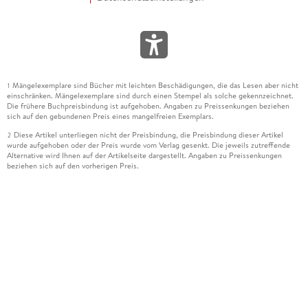
Mängelexemplare sind Bücher mit leichten Beschädigungen, die das Lesen aber nicht
1
einschränken. Mängelexemplare sind durch einen Stempel als solche gekennzeichnet.
Die frühere Buchpreisbindung ist aufgehoben. Angaben zu Preissenkungen beziehen
sich auf den gebundenen Preis eines mangelfreien Exemplars.
Diese Artikel unterliegen nicht der Preisbindung, die Preisbindung dieser Artikel
2
wurde aufgehoben oder der Preis wurde vom Verlag gesenkt. Die jeweils zutreffende
Alternative wird Ihnen auf der Artikelseite dargestellt. Angaben zu Preissenkungen
beziehen sich auf den vorherigen Preis.
Durch Öffnen der Leseprobe willigen Sie ein, dass Daten an den Anbieter der
3
Leseprobe übermittelt werden.
Der gebundene Preis dieses Artikels wird nach Ablauf des auf der Artikelseite
4
dargestellten Datums vom Verlag angehoben.
Der Preisvergleich bezieht sich auf die unverbindliche Preisempfehlung (UVP) des
5
Herstellers.
Der gebundene Preis dieses Artikels wurde vom Verlag gesenkt. Angaben zu
6
Preissenkungen beziehen sich auf den vorherigen Preis.
Die Preisbindung dieses Artikels wurde aufgehoben. Angaben zu Preissenkungen
7