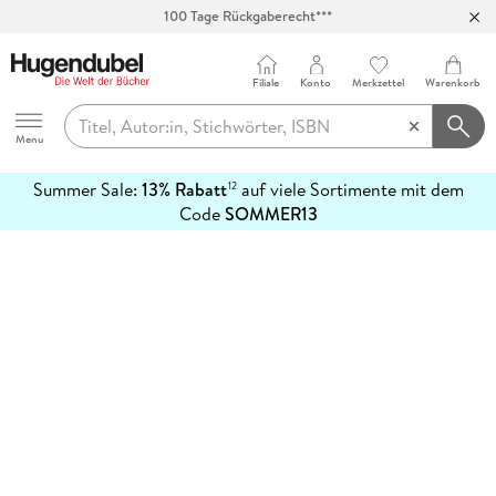
100 Tage Rückgaberecht***
Abholung in über 100 Filialen
Filiale
Konto
Merkzettel
Warenkorb
Hugendubel
Menu
Summer Sale:
13% Rabatt
auf viele Sortimente mit dem
12
mehr
Code
SOMMER13
erfahren