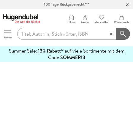
100 Tage Rückgaberecht***
Abholung in über 100 Filialen
Filiale
Konto
Merkzettel
Warenkorb
Hugendubel
Menu
Summer Sale:
13% Rabatt
auf viele Sortimente mit dem
12
mehr
Code
SOMMER13
erfahren