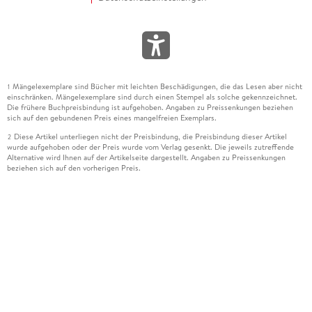
Mängelexemplare sind Bücher mit leichten Beschädigungen, die das Lesen aber nicht
1
einschränken. Mängelexemplare sind durch einen Stempel als solche gekennzeichnet.
Die frühere Buchpreisbindung ist aufgehoben. Angaben zu Preissenkungen beziehen
sich auf den gebundenen Preis eines mangelfreien Exemplars.
Diese Artikel unterliegen nicht der Preisbindung, die Preisbindung dieser Artikel
2
wurde aufgehoben oder der Preis wurde vom Verlag gesenkt. Die jeweils zutreffende
Alternative wird Ihnen auf der Artikelseite dargestellt. Angaben zu Preissenkungen
beziehen sich auf den vorherigen Preis.
Durch Öffnen der Leseprobe willigen Sie ein, dass Daten an den Anbieter der
3
Leseprobe übermittelt werden.
Der gebundene Preis dieses Artikels wird nach Ablauf des auf der Artikelseite
4
dargestellten Datums vom Verlag angehoben.
Der Preisvergleich bezieht sich auf die unverbindliche Preisempfehlung (UVP) des
5
Herstellers.
Der gebundene Preis dieses Artikels wurde vom Verlag gesenkt. Angaben zu
6
Preissenkungen beziehen sich auf den vorherigen Preis.
Die Preisbindung dieses Artikels wurde aufgehoben. Angaben zu Preissenkungen
7