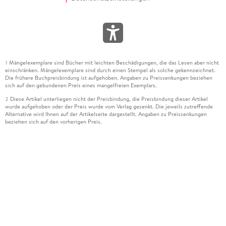
Mängelexemplare sind Bücher mit leichten Beschädigungen, die das Lesen aber nicht
1
einschränken. Mängelexemplare sind durch einen Stempel als solche gekennzeichnet.
Die frühere Buchpreisbindung ist aufgehoben. Angaben zu Preissenkungen beziehen
sich auf den gebundenen Preis eines mangelfreien Exemplars.
Diese Artikel unterliegen nicht der Preisbindung, die Preisbindung dieser Artikel
2
wurde aufgehoben oder der Preis wurde vom Verlag gesenkt. Die jeweils zutreffende
Alternative wird Ihnen auf der Artikelseite dargestellt. Angaben zu Preissenkungen
beziehen sich auf den vorherigen Preis.
Durch Öffnen der Leseprobe willigen Sie ein, dass Daten an den Anbieter der
3
Leseprobe übermittelt werden.
Der gebundene Preis dieses Artikels wird nach Ablauf des auf der Artikelseite
4
dargestellten Datums vom Verlag angehoben.
Der Preisvergleich bezieht sich auf die unverbindliche Preisempfehlung (UVP) des
5
Herstellers.
Der gebundene Preis dieses Artikels wurde vom Verlag gesenkt. Angaben zu
6
Preissenkungen beziehen sich auf den vorherigen Preis.
Die Preisbindung dieses Artikels wurde aufgehoben. Angaben zu Preissenkungen
7