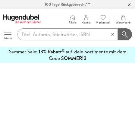
100 Tage Rückgaberecht***
Abholung in über 100 Filialen
Filiale
Konto
Merkzettel
Warenkorb
Hugendubel
Menu
Summer Sale:
13% Rabatt
auf viele Sortimente mit dem
12
mehr
Code
SOMMER13
erfahren