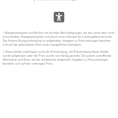
Mängelexemplare sind Bücher mit leichten Beschädigungen, die das Lesen aber nicht
1
einschränken. Mängelexemplare sind durch einen Stempel als solche gekennzeichnet.
Die frühere Buchpreisbindung ist aufgehoben. Angaben zu Preissenkungen beziehen
sich auf den gebundenen Preis eines mangelfreien Exemplars.
Diese Artikel unterliegen nicht der Preisbindung, die Preisbindung dieser Artikel
2
wurde aufgehoben oder der Preis wurde vom Verlag gesenkt. Die jeweils zutreffende
Alternative wird Ihnen auf der Artikelseite dargestellt. Angaben zu Preissenkungen
beziehen sich auf den vorherigen Preis.
Durch Öffnen der Leseprobe willigen Sie ein, dass Daten an den Anbieter der
3
Leseprobe übermittelt werden.
Der gebundene Preis dieses Artikels wird nach Ablauf des auf der Artikelseite
4
dargestellten Datums vom Verlag angehoben.
Der Preisvergleich bezieht sich auf die unverbindliche Preisempfehlung (UVP) des
5
Herstellers.
Der gebundene Preis dieses Artikels wurde vom Verlag gesenkt. Angaben zu
6
Preissenkungen beziehen sich auf den vorherigen Preis.
Die Preisbindung dieses Artikels wurde aufgehoben. Angaben zu Preissenkungen
7