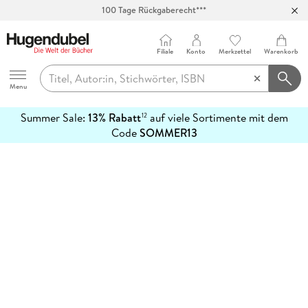
100 Tage Rückgaberecht***
Abholung in über 100 Filialen
Filiale
Konto
Merkzettel
Warenkorb
Hugendubel
Menu
Summer Sale:
13% Rabatt
auf viele Sortimente mit dem
12
mehr
Code
SOMMER13
erfahren