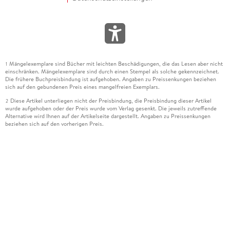
Mängelexemplare sind Bücher mit leichten Beschädigungen, die das Lesen aber nicht
1
einschränken. Mängelexemplare sind durch einen Stempel als solche gekennzeichnet.
Die frühere Buchpreisbindung ist aufgehoben. Angaben zu Preissenkungen beziehen
sich auf den gebundenen Preis eines mangelfreien Exemplars.
Diese Artikel unterliegen nicht der Preisbindung, die Preisbindung dieser Artikel
2
wurde aufgehoben oder der Preis wurde vom Verlag gesenkt. Die jeweils zutreffende
Alternative wird Ihnen auf der Artikelseite dargestellt. Angaben zu Preissenkungen
beziehen sich auf den vorherigen Preis.
Durch Öffnen der Leseprobe willigen Sie ein, dass Daten an den Anbieter der
3
Leseprobe übermittelt werden.
Der gebundene Preis dieses Artikels wird nach Ablauf des auf der Artikelseite
4
dargestellten Datums vom Verlag angehoben.
Der Preisvergleich bezieht sich auf die unverbindliche Preisempfehlung (UVP) des
5
Herstellers.
Der gebundene Preis dieses Artikels wurde vom Verlag gesenkt. Angaben zu
6
Preissenkungen beziehen sich auf den vorherigen Preis.
Die Preisbindung dieses Artikels wurde aufgehoben. Angaben zu Preissenkungen
7