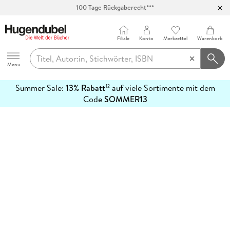
100 Tage Rückgaberecht***
Abholung in über 100 Filialen
Filiale
Konto
Merkzettel
Warenkorb
Hugendubel
Menu
Summer Sale:
13% Rabatt
auf viele Sortimente mit dem
12
mehr
Code
SOMMER13
erfahren