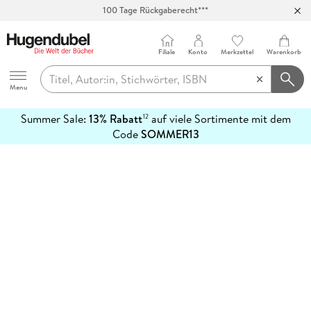
100 Tage Rückgaberecht***
Abholung in über 100 Filialen
Filiale
Konto
Merkzettel
Warenkorb
Hugendubel
Menu
Summer Sale:
13% Rabatt
auf viele Sortimente mit dem
12
mehr
Code
SOMMER13
erfahren