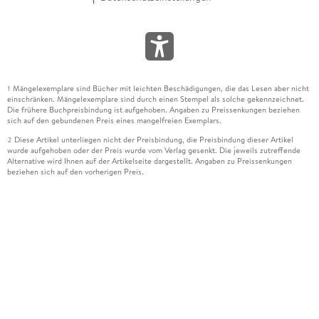
Mängelexemplare sind Bücher mit leichten Beschädigungen, die das Lesen aber nicht
1
einschränken. Mängelexemplare sind durch einen Stempel als solche gekennzeichnet.
Die frühere Buchpreisbindung ist aufgehoben. Angaben zu Preissenkungen beziehen
sich auf den gebundenen Preis eines mangelfreien Exemplars.
Diese Artikel unterliegen nicht der Preisbindung, die Preisbindung dieser Artikel
2
wurde aufgehoben oder der Preis wurde vom Verlag gesenkt. Die jeweils zutreffende
Alternative wird Ihnen auf der Artikelseite dargestellt. Angaben zu Preissenkungen
beziehen sich auf den vorherigen Preis.
Durch Öffnen der Leseprobe willigen Sie ein, dass Daten an den Anbieter der
3
Leseprobe übermittelt werden.
Der gebundene Preis dieses Artikels wird nach Ablauf des auf der Artikelseite
4
dargestellten Datums vom Verlag angehoben.
Der Preisvergleich bezieht sich auf die unverbindliche Preisempfehlung (UVP) des
5
Herstellers.
Der gebundene Preis dieses Artikels wurde vom Verlag gesenkt. Angaben zu
6
Preissenkungen beziehen sich auf den vorherigen Preis.
Die Preisbindung dieses Artikels wurde aufgehoben. Angaben zu Preissenkungen
7