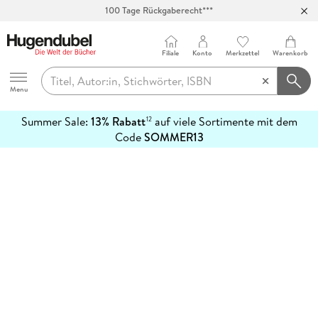
100 Tage Rückgaberecht***
Abholung in über 100 Filialen
Filiale
Konto
Merkzettel
Warenkorb
Hugendubel
Menu
Summer Sale:
13% Rabatt
auf viele Sortimente mit dem
12
mehr
Code
SOMMER13
erfahren