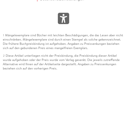
Mängelexemplare sind Bücher mit leichten Beschädigungen, die das Lesen aber nicht
1
einschränken. Mängelexemplare sind durch einen Stempel als solche gekennzeichnet.
Die frühere Buchpreisbindung ist aufgehoben. Angaben zu Preissenkungen beziehen
sich auf den gebundenen Preis eines mangelfreien Exemplars.
Diese Artikel unterliegen nicht der Preisbindung, die Preisbindung dieser Artikel
2
wurde aufgehoben oder der Preis wurde vom Verlag gesenkt. Die jeweils zutreffende
Alternative wird Ihnen auf der Artikelseite dargestellt. Angaben zu Preissenkungen
beziehen sich auf den vorherigen Preis.
Durch Öffnen der Leseprobe willigen Sie ein, dass Daten an den Anbieter der
3
Leseprobe übermittelt werden.
Der gebundene Preis dieses Artikels wird nach Ablauf des auf der Artikelseite
4
dargestellten Datums vom Verlag angehoben.
Der Preisvergleich bezieht sich auf die unverbindliche Preisempfehlung (UVP) des
5
Herstellers.
Der gebundene Preis dieses Artikels wurde vom Verlag gesenkt. Angaben zu
6
Preissenkungen beziehen sich auf den vorherigen Preis.
Die Preisbindung dieses Artikels wurde aufgehoben. Angaben zu Preissenkungen
7